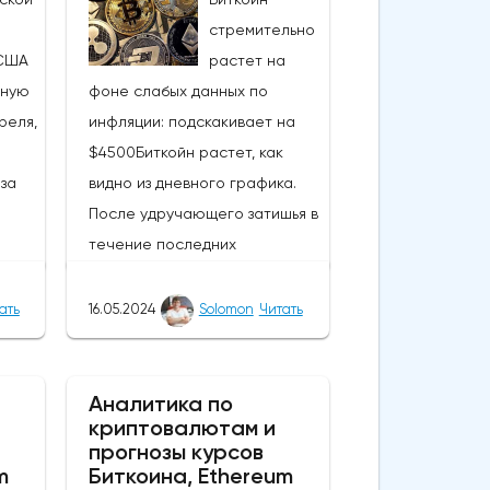
стремительно
США
растет на
ьную
фоне слабых данных по
реля,
инфляции: подскакивает на
$4500Биткойн растет, как
за
видно из дневного графика.
После удручающего затишья в
течение последних
нескольких недель вчерашние
события вызвали интерес,
ать
16.05.2024
Solomon
Читать
нд
подняли настроения и вернули
нова
капитал в самую ценную
60,
монету в мире. В результате
Аналитика по
криптовалютам и
прорыва курс монеты вырос
прогнозы курсов
вают
более чем на 4000 долларов,
m
Биткоина, Ethereum
.
а цены поднялись выше 66 000