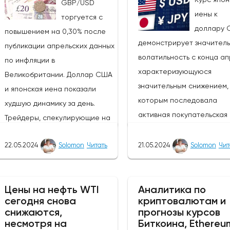
GBP/USD
иены к
торгуется с
доллару 
повышением на 0,30% после
демонстрирует значител
публикации апрельских данных
волатильность с конца ап
по инфляции в
характеризующуюся
Великобритании. Доллар США
значительным снижением, 
и японская иена показали
которым последовала
худшую динамику за день.
активная покупательская
Трейдеры, спекулирующие на
активность. Тем не менее,
росте курса фунта, могут
покупатели сохраняют
22.05.2024
Solomon
Читать
21.05.2024
Solomon
Чит
извлечь выгоду из ослабления
контроль, и основной тре
этих валют, так как пара
остается бычьим, цена с
GBP/JPY выросла на 0,47%.
направляется к отметке 1
Цены на нефть WTI
Аналитика по
Однако инвесторам следует
сегодня снова
криптовалютам и
поскольку экономические
быть осторожными в
снижаются,
прогнозы курсов
показатели Японии указы
отношении возможных
несмотря на
Биткоина, Ethereu
на ослабление экономики