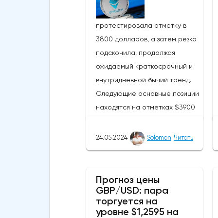
протестировала отметку в
3800 долларов, а затем резко
подскочила, продолжая
ожидаемый краткосрочный и
внутридневной бычий тренд.
Следующие основные позиции
находятся на отметках $3900
и $4097 соответственно.
Похоже, что криптовалюта
24.05.2024
Solomon
Читать
находится недалеко от уровня
сопротивления в $4000. ETH
смог подняться выше своей
Прогноз цены
GBP/USD: пара
50-дневной скользящей
торгуется на
средней из-за недавних
уровне $1,2595 на
бычьих колебаний, которые