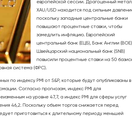
европейской сессии. Драгоценный метал
XAU/USD находится под сильным давлени
поскольку западные центральные банки
повышают процентные ставки, чтобы
замедлить инфляцию. Европейский
центральный банк (ЕЦБ), Банк Англии (BOE)
Швейцарский национальный банк (SNB)
повысили процентные ставки на 50 базис
ервная система (ФРС).
ых по индексу PMI от S&P, которые будут опубликованы в
рмации. Согласно прогнозам, индекс PMI для
изменным на уровне 47,7, а индекс PMI для сферы услуг
ения 46,2. Поскольку объем торгов снижается перед
едует приготовиться к длительному периоду меньшей