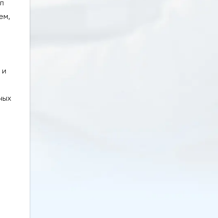
л
ем,
 и
ных