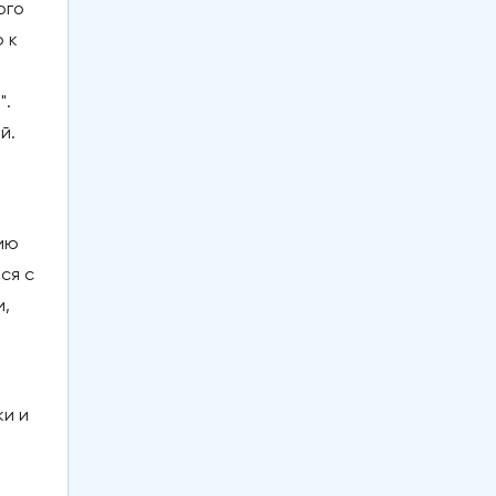
ого
 к
".
й.
ию
ся с
и,
ки и