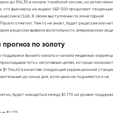
рно до 104,30 в начале токийской сессии, но затем немн
я, что фьючерсы на индекс S&P 500 продолжат тенденцию
ецессии в США. В своем выступлении по монетарной
уэлл отметил: "Никто не знает, будет рецессия или нет
рия рецессии вызвала волатильность американских акци
 прогноз по золоту
ю поддержки бычьего канала и начала медвежью коррекц
, прокладывая путь к негативным целям, которые начинают
 к $1 746,40 в качестве следующей коррекционной станци
жительным до конца дня, если цена не поднимется и не
ятно, будет находиться между $1,770 на уровне поддерж
ше $1 775