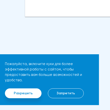
существенной поддержки
сопротивления в 3800
доллару США, позволив фунту
долларов.Осцилляторы и цена
стерлингов сохранить свою
самого Эфириума показывают,
силу.Недавние данные по
что произошло значительное
индексу цен производителей
восстановление
(PPI) в США, который в апреле
динамической стороны
вырос на 2,2% в годовом
монеты. Таким образом, все
исчислении, что немного выше
эти факторы будут
мартовского роста на 1,8%, не
поддерживать дальнейший
Пожалуйста, включите куки для более
оказали существенного
рост движения.Мы можем
эффективной работы с сайтом, чтобы
влияния на доллар, указывая
предоставить вам больше возможностей и
ожидать прорыва выше 3850
на то, что участники рынка по-
удобства.
долларов, если цена Ethereum
прежнему с осторожностью
в ближайшие дни останется
относятся к покупке
Разрешить
Запретить
выше 3500 долларов.
американской валюты,
Следующим препятствием
несмотря на растущую
станет цена в 4000 долларов.