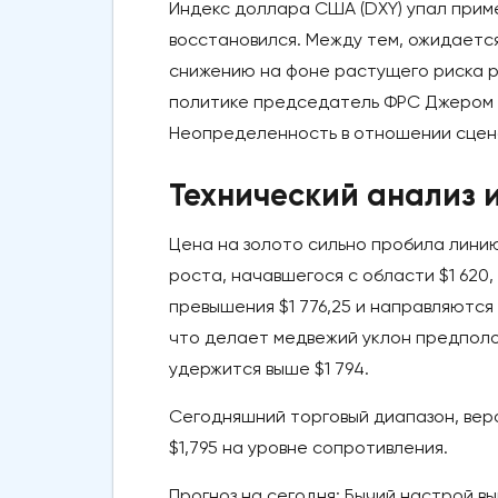
Индекс доллара США (DXY) упал приме
восстановился. Между тем, ожидаетс
снижению на фоне растущего риска р
политике председатель ФРС Джером Па
Неопределенность в отношении сцена
Технический анализ и
Цена на золото сильно пробила лини
роста, начавшегося с области $1 620
превышения $1 776,25 и направляются
что делает медвежий уклон предполо
удержится выше $1 794.
Сегодняшний торговый диапазон, веро
$1,795 на уровне сопротивления.
Прогноз на сегодня: Бычий настрой вы