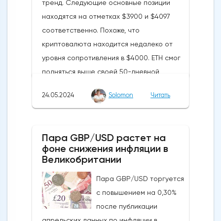
тренд. Следующие основные позиции
находятся на отметках $3900 и $4097
соответственно. Похоже, что
криптовалюта находится недалеко от
уровня сопротивления в $4000. ETH смог
подняться выше своей 50-дневной
скользящей средней из-за недавних
24.05.2024
Solomon
Читать
бычьих колебаний, которые могут развеять
опасения инвесторов по поводу
направления движения
Пара GBP/USD растет на
криптовалюты.Курс супер-альткоина не
фоне снижения инфляции в
рос до тех пор, пока за неделю до
Великобритании
истечения последнего срока для VanEck,
Пара GBP/USD торгуется
21Shares и ARK не утвердили спотовые ETF
с повышением на 0,30%
на Ethereum. К счастью для Ethereum, в
после публикации
понедельник, 20 мая, ожидания стали
апрельских данных по инфляции в