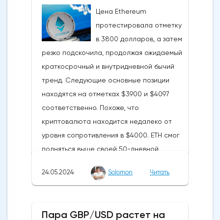
Цена Ethereum
протестировала отметку
в 3800 долларов, а затем
резко подскочила, продолжая ожидаемый
краткосрочный и внутридневной бычий
тренд. Следующие основные позиции
находятся на отметках $3900 и $4097
соответственно. Похоже, что
криптовалюта находится недалеко от
уровня сопротивления в $4000. ETH смог
подняться выше своей 50-дневной
скользящей средней из-за недавних
24.05.2024
Solomon
Читать
бычьих колебаний, которые могут развеять
опасения инвесторов по поводу
направления движения
Пара GBP/USD растет на
криптовалюты.Курс супер-альткоина не