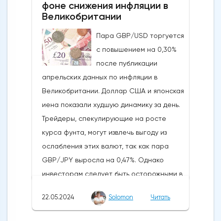
фоне снижения инфляции в
рос до тех пор, пока за неделю до
Великобритании
истечения последнего срока для VanEck,
Пара GBP/USD торгуется
21Shares и ARK не утвердили спотовые ETF
с повышением на 0,30%
на Ethereum. К счастью для Ethereum, в
после публикации
понедельник, 20 мая, ожидания стали
апрельских данных по инфляции в
более оптимистичными, что помогло
Великобритании. Доллар США и японская
криптовалюте вырасти более чем на 20%.
иена показали худшую динамику за день.
Таким образом, Ethereum преодолел
Трейдеры, спекулирующие на росте
отметку сопротивления в 3800
курса фунта, могут извлечь выгоду из
долларов.Осцилляторы и цена самого
ослабления этих валют, так как пара
Эфириума показывают, что произошло
GBP/JPY выросла на 0,47%. Однако
значительное восстановление
инвесторам следует быть осторожными в
динамической стороны монеты. Таким
отношении возможных изменений цен в
образом, все эти факторы будут
22.05.2024
Solomon
Читать
связи с открытием европейского
поддерживать дальнейший рост
рынка.Инфляция в Великобритании
движения.Мы можем ожидать прорыва