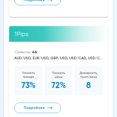
1Pips
Символы:
46
AUD/USD, EUR/USD, GBP/USD, USD/CAD, USD/CHF, USD/JPY, CAD/CHF, EUR/AUD, EUR/NZD, EUR/GBP, CAD/JPY, GBP/AUD, GBP/NZD, AUD/NZD, NZD/CHF, AUD/CHF, EUR/JPY, CHF/JPY, EUR/CAD, GBP/JPY, NZD/JPY, AUD/JPY, NZD/USD, GBP/CAD, NZD/CAD, AUD/CAD, Cardano/USD, BitcoinCash/USD, Litecoin/USD, Ethereum/USD, Monero/USD, Bitcoin/USD, XRP/USD, US Dollar Index, Dow Jones, NASDAQ 100, S&P 500, Brent Crude Oil, WTI Crude Oil, Natural Gas, Silver, Gold, Wheat, Dogecoin, Binance Coin, Solana
Точность
Точность
Доходность,
тренда
цены
пункт/день
73%
72%
8
Подробнее