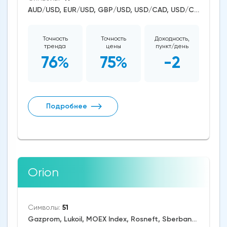
AUD/USD, EUR/USD, GBP/USD, USD/CAD, USD/CHF, USD/JPY, CAD/CHF, EUR/AUD, EUR/NZD, EUR/GBP, CAD/JPY, EUR/CHF, GBP/AUD, GBP/NZD, AUD/NZD, GBP/CHF, NZD/CHF, AUD/CHF, EUR/JPY, CHF/JPY, EUR/CAD, GBP/JPY, NZD/JPY, AUD/JPY, NZD/USD, GBP/CAD, NZD/CAD, AUD/CAD, Litecoin/USD, Ethereum/USD, Bitcoin/USD, XRP/USD, US Dollar Index, DAX, Nikkei 225, Dow Jones, NASDAQ 100, S&P 500, WTI Crude Oil, Natural Gas, Silver, Gold, Apple, Amazon, Tesla Motors, Wheat, Dogecoin
Точность
Точность
Доходность,
тренда
цены
пункт/день
76%
75%
-2
Подробнее
Orion
Символы:
51
Gazprom, Lukoil, MOEX Index, Rosneft, Sberbank (MOEX), CNY/RUB, AUD/USD, EUR/RUB, EUR/USD, GBP/USD, USD/CAD, USD/CHF, USD/JPY, USD/RUB, CAD/CHF, EUR/AUD, GBP/AUD, USD/MXN, AUD/NZD, AUD/CHF, EUR/JPY, EUR/CAD, GBP/JPY, NZD/JPY, AUD/JPY, NZD/USD, GBP/CAD, Dash/USD, Cardano/USD, BitcoinCash/USD, Litecoin/USD, Tron/USD, Ethereum/USD, Bitcoin/USD, XRP/USD, RTS, US Dollar Index, S&P 500, Brent Crude Oil, WTI Crude Oil, Natural Gas, Silver, Gold, Platinum, Dogecoin, Binance Coin, Polkadot, Uniswap, Chainlink, Solana, Avalanche