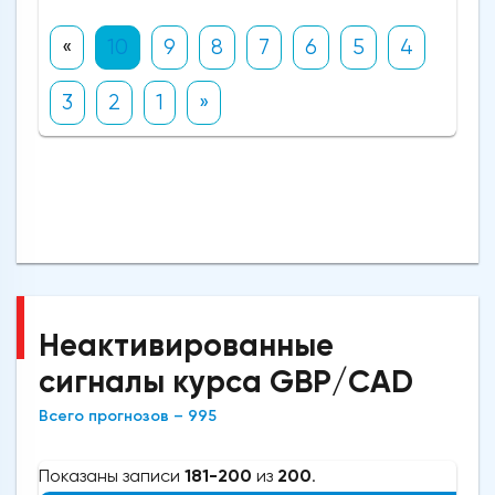
«
10
9
8
7
6
5
4
3
2
1
»
Неактивированные
сигналы курса GBP/CAD
Всего прогнозов – 995
Показаны записи
181-200
из
200
.