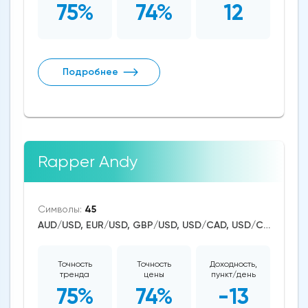
75%
74%
12
Подробнее
Rapper Andy
Символы:
45
AUD/USD, EUR/USD, GBP/USD, USD/CAD, USD/CHF, USD/JPY, CAD/CHF, EUR/AUD, EUR/NZD, EUR/GBP, CAD/JPY, EUR/CHF, GBP/AUD, GBP/NZD, AUD/NZD, GBP/CHF, NZD/CHF, AUD/CHF, EUR/JPY, CHF/JPY, EUR/CAD, GBP/JPY, NZD/JPY, AUD/JPY, NZD/USD, GBP/CAD, NZD/CAD, AUD/CAD, Litecoin/USD, Ethereum/USD, Bitcoin/USD, US Dollar Index, DAX, Dow Jones, NASDAQ 100, S&P 500, WTI Crude Oil, Natural Gas, Silver, Gold, Copper, Apple, Meta Platforms, Amazon, Tesla Motors
Точность
Точность
Доходность,
тренда
цены
пункт/день
75%
74%
-13