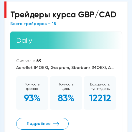
Трейдеры курса GBP/CAD
Всего трейдеров – 15
Daily
Символы:
69
Aeroflot (MOEX), Gazprom, Sberbank (MOEX), AUD/USD, EUR/USD, GBP/USD, USD/CAD, USD/JPY, CAD/CHF, EUR/AUD, EUR/GBP, CAD/JPY, EUR/CHF, GBP/AUD, GBP/NZD, AUD/NZD, GBP/CHF, AUD/CHF, EUR/JPY, CHF/JPY, EUR/CAD, GBP/JPY, AUD/JPY, NZD/USD, GBP/CAD, NZD/CAD, AUD/CAD, Cardano/USD, Ethereum/USD, Bitcoin/USD, XRP/USD, US Dollar Index, DAX, Nikkei 225, Dow Jones, NASDAQ 100, S&P 500, RUSSELL 2000, CAC 40, WTI Crude Oil, Natural Gas, Palladium, Gold, Alphabet, Alibaba, Visa, Activision Blizzard, Adobe Systems, Airbus SE, Volkswagen AG, Apple, American Express, Johnson&Johnson, Microsoft, Renault SA, Coca-Cola, nVidia, Caterpillar, Bank of America, Intel, Adidas, Exxon Mobil, Amazon, Tesla Motors, Boeing, Corn, Wheat, Soybean, ASX 200
Точность
Точность
Доходность,
тренда
цены
пункт/день
93%
83%
12212
Подробнее