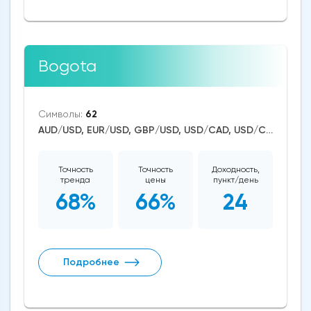
Bogota
Символы:
62
AUD/USD, EUR/USD, GBP/USD, USD/CAD, USD/CHF, USD/JPY, USD/RUB, USD/ZAR, EUR/TRY, CAD/CHF, EUR/AUD, EUR/NZD, EUR/GBP, CAD/JPY, USD/NOK, EUR/CHF, GBP/AUD, GBP/NZD, USD/MXN, AUD/NZD, GBP/CHF, NOK/JPY, NZD/CHF, AUD/CHF, EUR/JPY, CHF/JPY, EUR/CAD, GBP/JPY, NZD/JPY, AUD/JPY, NZD/USD, GBP/CAD, NZD/CAD, AUD/CAD, Stellar/USD, Cardano/USD, EOS/USD, BitcoinCash/USD, Litecoin/USD, IOTA/USD, Tron/USD, NEO/Bitcoin, Ethereum/USD, Monero/USD, Bitcoin/USD, XRP/USD, US Dollar Index, DAX, NASDAQ 100, S&P 500, WTI Crude Oil, Silver, Gold, Tesla Motors, Dogecoin, Binance Coin, Polkadot, Uniswap, Chainlink, Solana, Aave, Avalanche
Точность
Точность
Доходность,
тренда
цены
пункт/день
68%
66%
24
Подробнее