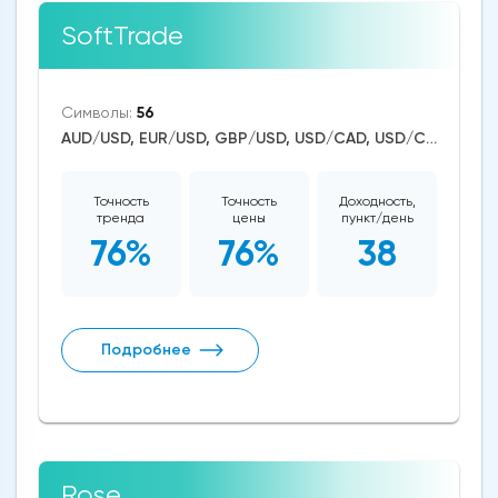
SoftTrade
Символы:
56
AUD/USD, EUR/USD, GBP/USD, USD/CAD, USD/CHF, USD/JPY, USD/RUB, CAD/CHF, EUR/AUD, EUR/NZD, EUR/GBP, CAD/JPY, EUR/CHF, GBP/AUD, GBP/NZD, AUD/NZD, GBP/CHF, NZD/CHF, AUD/CHF, EUR/JPY, CHF/JPY, EUR/CAD, GBP/JPY, NZD/JPY, AUD/JPY, NZD/USD, GBP/CAD, NZD/CAD, AUD/CAD, Dash/USD, Stellar/USD, EthereumClassic/USD, Cardano/USD, EOS/USD, BitcoinCash/USD, Litecoin/USD, Tron/USD, NEO/USD, Ethereum/USD, Bitcoin/USD, XRP/USD, US Dollar Index, DAX, Dow Jones, NASDAQ 100, S&P 500, WTI Crude Oil, Gold, Dogecoin, Binance Coin, Polkadot, Uniswap, Chainlink, Solana, Terra, Avalanche
Точность
Точность
Доходность,
тренда
цены
пункт/день
76%
76%
38
Подробнее
Rose