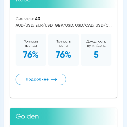
Символы:
43
AUD/USD, EUR/USD, GBP/USD, USD/CAD, USD/CHF, USD/JPY, CAD/CHF, EUR/AUD, EUR/NZD, EUR/GBP, CAD/JPY, EUR/CHF, GBP/AUD, GBP/NZD, AUD/NZD, GBP/CHF, NZD/CHF, AUD/CHF, EUR/JPY, CHF/JPY, EUR/CAD, GBP/JPY, NZD/JPY, AUD/JPY, NZD/USD, GBP/CAD, NZD/CAD, AUD/CAD, Cardano/USD, Litecoin/USD, Ethereum/USD, Bitcoin/USD, XRP/USD, US Dollar Index, Dow Jones, NASDAQ 100, S&P 500, WTI Crude Oil, Silver, Gold, Pfizer, Solana, Avalanche
Точность
Точность
Доходность,
тренда
цены
пункт/день
76%
76%
5
Подробнее
Golden