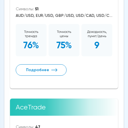
Символы:
51
AUD/USD, EUR/USD, GBP/USD, USD/CAD, USD/CHF, USD/JPY, CAD/CHF, EUR/AUD, EUR/NZD, EUR/GBP, CAD/JPY, EUR/CHF, GBP/AUD, GBP/NZD, USD/SEK, AUD/NZD, GBP/CHF, NZD/CHF, AUD/CHF, EUR/JPY, CHF/JPY, EUR/CAD, GBP/JPY, NZD/JPY, AUD/JPY, NZD/USD, GBP/CAD, NZD/CAD, AUD/CAD, Litecoin/USD, Ethereum/USD, Bitcoin/USD, XRP/USD, US Dollar Index, DAX, Nikkei 225, Dow Jones, NASDAQ 100, S&P 500, WTI Crude Oil, Natural Gas, Silver, Gold, Apple, Netflix, Meta Platforms, Amazon, Tesla Motors, Binance Coin, Chainlink, Solana
Точность
Точность
Доходность,
тренда
цены
пункт/день
76%
75%
9
Подробнее
AceTrade
Символы:
47