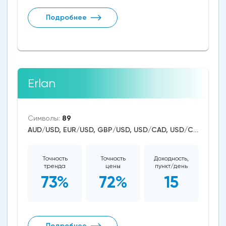
Подробнее
Erlan
Символы:
89
AUD/USD, EUR/USD, GBP/USD, USD/CAD, USD/CHF, USD/JPY, CAD/CHF, EUR/AUD, EUR/NZD, EUR/GBP, CAD/JPY, EUR/CHF, GBP/AUD, GBP/NZD, AUD/NZD, GBP/CHF, NZD/CHF, AUD/CHF, EUR/JPY, CHF/JPY, EUR/CAD, GBP/JPY, NZD/JPY, AUD/JPY, NZD/USD, GBP/CAD, NZD/CAD, AUD/CAD, Dash/USD, Stellar/USD, EthereumClassic/USD, Zcash/USD, Cardano/USD, EOS/USD, BitcoinCash/USD, Litecoin/USD, Tron/USD, NEO/USD, Ethereum/USD, Monero/USD, Bitcoin/USD, XRP/USD, US Dollar Index, DAX, Dow Jones, NASDAQ 100, S&P 500, RUSSELL 2000, Brent Crude Oil, WTI Crude Oil, Natural Gas, Silver, Gold, Copper, Canopy Growth, Tilray, Alibaba, Visa, Uber Technologies, Apple, JPMorgan Chase, Johnson&Johnson, Coca-Cola, nVidia, Citigroup, Pfizer, Meta Platforms, Bank of America, eBay, General Electrics, Intel, Ford Motor, Walt Disney, Amazon, LYFT, Tesla Motors, Aurora Cannabis, Boeing, Dogecoin, Shiba Inu, Binance Coin, Polkadot, Uniswap, Chainlink, BitTorrent, Solana, Aave, Terra, VeChain
Точность
Точность
Доходность,
тренда
цены
пункт/день
73%
72%
15
Подробнее