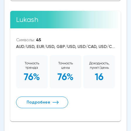
Lukash
Символы:
45
AUD/USD, EUR/USD, GBP/USD, USD/CAD, USD/CHF, USD/JPY, CAD/CHF, EUR/AUD, EUR/NZD, EUR/GBP, CAD/JPY, EUR/CHF, GBP/AUD, GBP/NZD, AUD/NZD, GBP/CHF, NZD/CHF, AUD/CHF, EUR/JPY, CHF/JPY, EUR/CAD, GBP/JPY, NZD/JPY, AUD/JPY, NZD/USD, GBP/CAD, NZD/CAD, AUD/CAD, Bitcoin/USD, US Dollar Index, DAX, Dow Jones, NASDAQ 100, S&P 500, Brent Crude Oil, WTI Crude Oil, Natural Gas, Silver, Gold, Copper, Apple, Netflix, Meta Platforms, Amazon, Tesla Motors
Точность
Точность
Доходность,
тренда
цены
пункт/день
76%
76%
16
Подробнее