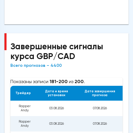
Завершенные сигналы
курса GBP/CAD
Всего прогнозов – 4400
Показаны записи
181-200
из
200
.
Дата и время
Дата завершения
Трейдер
установки
прогноза
за
Rapper
03.08.2026
07.08.2026
1
Andy
Rapper
03.08.2026
07.08.2026
1
Andy