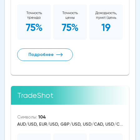
Точность
Точность
Доходность,
тренда
цены
пункт/день
75%
75%
19
Подробнее
TradeShot
Символы:
104
AUD/USD, EUR/USD, GBP/USD, USD/CAD, USD/CHF, USD/JPY, USD/RUB, USD/ZAR, USD/TRY, CAD/CHF, EUR/AUD, EUR/NZD, EUR/GBP, CAD/JPY, USD/SGD, USD/NOK, EUR/CHF, GBP/AUD, GBP/NZD, USD/SEK, AUD/NZD, GBP/CHF, EUR/NOK, NZD/CHF, AUD/CHF, EUR/JPY, CHF/JPY, EUR/CAD, GBP/JPY, NZD/JPY, AUD/JPY, NZD/USD, GBP/CAD, NZD/CAD, AUD/CAD, Dash/USD, Stellar/USD, EthereumClassic/USD, Zcash/USD, Cardano/USD, EOS/USD, BitcoinCash/USD, Litecoin/USD, Tron/USD, NEO/USD, Ethereum/Bitcoin, Ethereum/USD, Monero/USD, Bitcoin/USD, XRP/USD, US Dollar Index, DAX, Nikkei 225, Dow Jones, NASDAQ 100, S&P 500, RUSSELL 2000, China A50, FTSE 100, Hang Seng, WTI Crude Oil, Natural Gas, Palladium, Silver, Gold, Copper, Platinum, Alphabet, Alibaba, Visa, MasterCard, Nike, Uber Technologies, Apple, Microsoft, McDonald's, Netflix, Procter & Gamble, Coca-Cola, nVidia, Pfizer, Meta Platforms, Twitter, Bank of America, Intel, Amazon, Oracle, Tesla Motors, Spotify, Boeing, Corn, Wheat, Soybean, Dogecoin, Binance Coin, Polkadot, Uniswap, Chainlink, Axie Infinity, USD/CNY, USD/INR, Solana, Aave, Avalanche