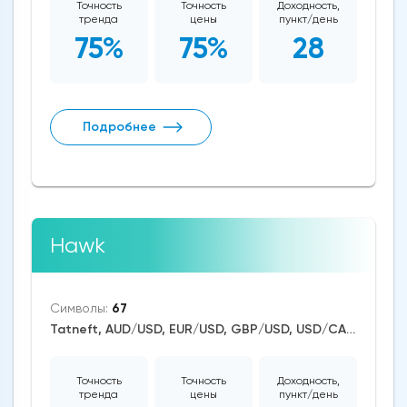
Точность
Точность
Доходность,
тренда
цены
пункт/день
75%
75%
28
Подробнее
Hawk
Символы:
67
Tatneft, AUD/USD, EUR/USD, GBP/USD, USD/CAD, USD/CHF, USD/JPY, CAD/CHF, EUR/AUD, EUR/NZD, EUR/GBP, USD/CNH, CAD/JPY, USD/SGD, EUR/CHF, GBP/AUD, GBP/NZD, AUD/NZD, GBP/CHF, NZD/CHF, AUD/CHF, EUR/JPY, CHF/JPY, EUR/CAD, GBP/JPY, NZD/JPY, AUD/JPY, NZD/USD, GBP/CAD, NZD/CAD, AUD/CAD, Dash/USD, BitcoinCash/USD, Litecoin/USD, Ethereum/USD, Bitcoin/USD, XRP/USD, US Dollar Index, DAX, Nikkei 225, Dow Jones, NASDAQ 100, S&P 500, RUSSELL 2000, FTSE 100, Brent Crude Oil, WTI Crude Oil, Silver, Gold, Alphabet, Alibaba, Apple, Microsoft, Netflix, Coca-Cola, Meta Platforms, Walt Disney, Amazon, Tesla Motors, Boeing, Dogecoin, Polkadot, Uniswap, Chainlink, ASX 200, CBOE Volatility Index VIX, Solana
Точность
Точность
Доходность,
тренда
цены
пункт/день