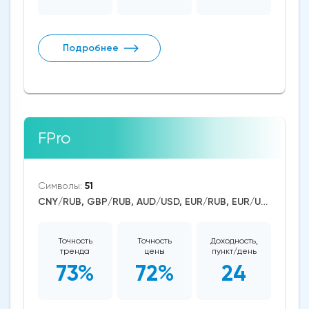
Подробнее
FPro
Символы:
51
CNY/RUB, GBP/RUB, AUD/USD, EUR/RUB, EUR/USD, GBP/USD, USD/CAD, USD/CHF, USD/JPY, USD/RUB, CAD/CHF, EUR/AUD, EUR/NZD, EUR/GBP, CAD/JPY, EUR/CHF, GBP/AUD, GBP/NZD, AUD/NZD, GBP/CHF, NZD/CHF, AUD/CHF, EUR/JPY, CHF/JPY, EUR/CAD, GBP/JPY, NZD/JPY, AUD/JPY, NZD/USD, GBP/CAD, NZD/CAD, AUD/CAD, Litecoin/USD, Ethereum/USD, Bitcoin/USD, US Dollar Index, DAX, Dow Jones, NASDAQ 100, S&P 500, Brent Crude Oil, WTI Crude Oil, Natural Gas, Silver, Gold, Apple, JPMorgan Chase, Walt Disney, Amazon, Tesla Motors, Uniswap
Точность
Точность
Доходность,
тренда
цены
пункт/день
73%
72%
24