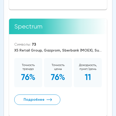
Spectrum
Символы:
73
X5 Retail Group, Gazprom, Sberbank (MOEX), Surgutneftegaz, AUD/USD, EUR/RUB, EUR/USD, GBP/USD, USD/CAD, USD/CHF, USD/JPY, USD/RUB, CAD/CHF, EUR/AUD, EUR/NZD, EUR/GBP, CAD/JPY, EUR/CHF, GBP/AUD, GBP/NZD, AUD/NZD, GBP/CHF, NZD/CHF, AUD/CHF, EUR/JPY, CHF/JPY, EUR/CAD, GBP/JPY, NZD/JPY, AUD/JPY, NZD/USD, GBP/CAD, NZD/CAD, AUD/CAD, Dash/USD, Stellar/USD, Zcash/USD, Cardano/USD, EOS/USD, BitcoinCash/USD, Litecoin/USD, IOTA/USD, Ethereum/USD, Monero/USD, Bitcoin/USD, BitcoinGold/USD, XRP/USD, RTS, US Dollar Index, DAX, Dow Jones, S&P 500, Brent Crude Oil, WTI Crude Oil, Palladium, Silver, Gold, Copper, Alphabet, Meta Platforms, Bank of America, Intel, Walt Disney, Amazon, Tesla Motors, Boeing, Sugar, Dogecoin, Binance Coin, Polkadot, Chainlink, Solana, Tezos
Точность
Точность
Доходность,
тренда
цены
пункт/день
76%
76%
11
Подробнее