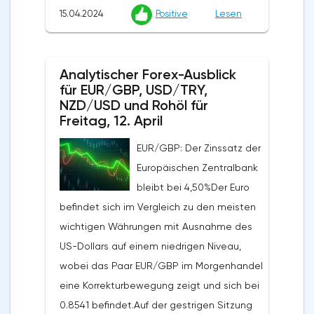
15.04.2024
Positive
Lesen
dem Markt beitrugen. Der US-
Verbraucherpreisindex stieg im März
monatlich um 0,4% und übertraf damit die
Analytischer Forex-Ausblick
Erwartungen der Analysten von 0,3% und
für EUR/GBP, USD/TRY,
der jährliche Index lag bei 3,5%, ebenfalls
NZD/USD und Rohöl für
über den prognostizierten 3,4%. Der
Freitag, 12. April
Erzeugerpreisindex stieg gegenüber dem
EUR/GBP: Der Zinssatz der
Vorjahr um 2,1% von den vorherigen 1,6%,
Europäischen Zentralbank
obwohl Analysten einen Anstieg auf 2,2%
bleibt bei 4,50%Der Euro
erwartet hatten, während der monatliche
befindet sich im Vergleich zu den meisten
Index von 0,6% auf 0,2% zurückging und die
wichtigen Währungen mit Ausnahme des
Prognosen von 0,3% übertraf. Die zugrunde
US-Dollars auf einem niedrigen Niveau,
liegende Inflationsrate stieg von 2,1% auf
wobei das Paar EUR/GBP im Morgenhandel
2,4%, während die Prognose bei 2,3% lag.
eine Korrekturbewegung zeigt und sich bei
Diese Daten verstärkten die Zweifel an der
0.8541 befindet.Auf der gestrigen Sitzung
Bereitschaft der Federal Reserve, den