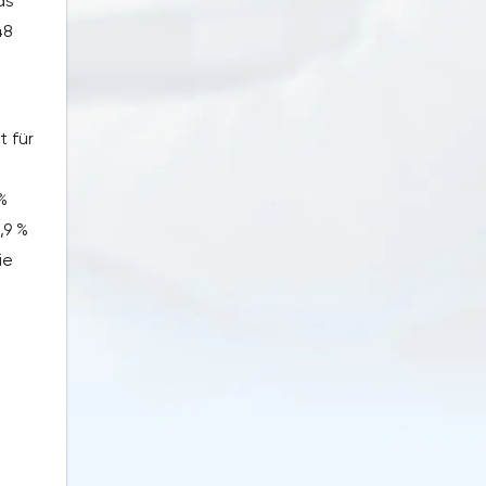
as
48
t für
%
,9 %
ie