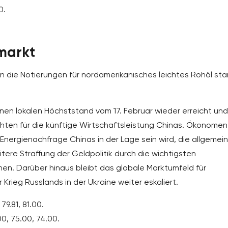
0.
markt
die Notierungen für nordamerikanisches leichtes Rohöl sta
inen lokalen Höchststand vom 17. Februar wieder erreicht und
chten für die künftige Wirtschaftsleistung Chinas. Ökonomen
ergienachfrage Chinas in der Lage sein wird, die allgemei
ere Straffung der Geldpolitik durch die wichtigsten
hen. Darüber hinaus bleibt das globale Marktumfeld für
rieg Russlands in der Ukraine weiter eskaliert.
9.81, 81.00.
0, 75.00, 74.00.