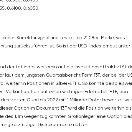
5, 0,6100, 0,6050.
 lokales Korrektursignal und testet die 21,08er-Marke, was
rung zurückzuführen ist. So ist der USD-Index erneut unter 
nd deutet indes weiterhin auf die Investitionsattraktivität d
or laut dem jüngsten Quartalsbericht Form 13F, der bei der U
, weiterhin Positionen in Silber-ETFs. So konnte beispielswe
n-Verkaufsoption auf einen wichtigen Edelmetall-ETF, den
e des vierten Quartals 2022 mit 1 Milliarde Dollar bewertet wu
eser Option im Dokument 13F wird die Position weiterhin als
nde des 1. Im Gegenzug könnten Großanleger eine Option die
erung kurzfristiger Risikokontrakte nutzen.