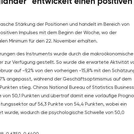
ander" entwickelt einen positiven
sche Stärkung der Positionen und handelt im Bereich von
positiven Impulses mit dem Beginn der Woche, wo der
len Minimum für den 22. November erhalten.
ierungen des Instruments wurde durch die makroökonomische
her zur Verfügung gestellt. So wurde die erwartete Aktivität v
ebruar auf -9,2% von den vorherigen -15,8% mit den Schätzu
0,7% angepasst, während der Geschäftsoptimismus auf dem
Punkten stieg. Chinas National Bureau of Statistics Business
te von 50,1 Punkten und übertraf damit eine vorläufige Progn
stungssektor auf 56,3 Punkte von 54,4 Punkten, wobei ein
et wurde, wodurch die psychologische Schwelle von 50,0
8, 0,6350, 0,6400.