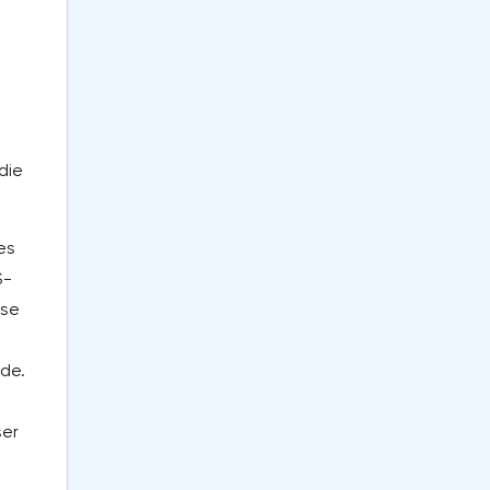
die
es
S-
ise
rde.
ser