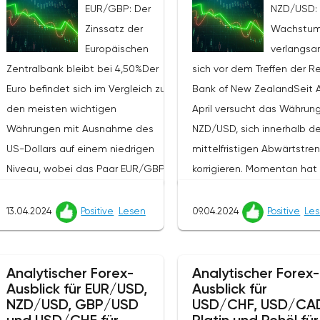
EUR/GBP: Der
NZD/USD: 
Zinssatz der
Wachstum
Europäischen
verlangs
Zentralbank bleibt bei 4,50%Der
sich vor dem Treffen der R
Euro befindet sich im Vergleich zu
Bank of New ZealandSeit 
den meisten wichtigen
April versucht das Währun
Währungen mit Ausnahme des
NZD/USD, sich innerhalb d
US-Dollars auf einem niedrigen
mittelfristigen Abwärtstre
Niveau, wobei das Paar EUR/GBP
korrigieren. Momentan hat 
im Morgenhandel eine
das Wachstum der Währun
Korrekturbewegung zeigt und sich
0.6042 (Murray-Niveau [2/8
13.04.2024
Positive
Lesen
09.04.2024
Positive
Le
bei 0.8541 befindet.Auf der
verlangsamt, in Erwartung 
gestrigen Sitzung der
Ergebnisse der bevorsteh
Europäischen Zentralbank (EZB)
Sitzung der Reserve Bank 
Analytischer Forex-
Analytischer Forex-
Ausblick für EUR/USD,
Ausblick für
ließen die Beamten die Leitzinsen
Zealand und der
NZD/USD, GBP/USD
USD/CHF, USD/CA
wie erwartet unverändert
bevorstehenden