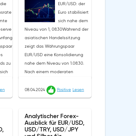
die
EUR/USD: der
srate
Euro stabilisiert
amte
sich nahe dem
eserve
Niveau von 1, 0830Während der
Anfang
asiatischen Handelssitzung
gspaar
zeigt das Währungspaar
es
EUR/USD eine Konsolidierung
nds zu
nahe dem Niveau von 1.0830.
sich
Nach einem moderaten
g bei
Anstieg am Freitag zum Ende
])
der Woche bewegte sich der
sen
08.04.2024
Positive
Lesen
der
Euro nach unten, unterstützt
enden
durch neue US-
of New
Arbeitsmarktdaten.Die März-
Analytischer Forex-
Ausblick für EUR/USD,
Statistiken zeigten einen
D,
USD/TRY, USD/JPY
Anstieg von Arbeitsplätzen