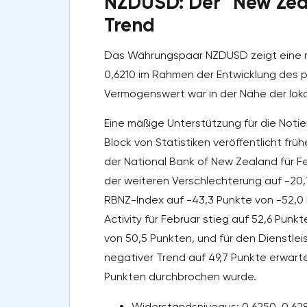
NZDUSD: Der "New Zeal
Trend
Das Währungspaar NZDUSD zeigt eine ra
0,6210 im Rahmen der Entwicklung des 
Vermögenswert war in der Nähe der loka
Eine mäßige Unterstützung für die Not
Block von Statistiken veröffentlicht frü
der National Bank of New Zealand für F
der weiteren Verschlechterung auf -2
RBNZ-Index auf -43,3 Punkte von -52,0 
Activity für Februar stieg auf 52,6 Punk
von 50,5 Punkten, und für den Dienstlei
negativer Trend auf 49,7 Punkte erwart
Punkten durchbrochen wurde.
Widerstandsniveaus: 0,6250, 0,628