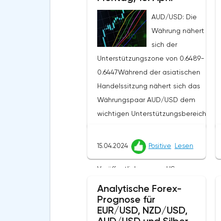
AUD/USD: Die
Währung nähert
sich der
Unterstützungszone von 0.6489-
0.6447Während der asiatischen
Handelssitzung nähert sich das
Währungspaar AUD/USD dem
wichtigen Unterstützungsbereich
von 0, 6489–0, 6447 vor dem
Hintergrund der US-Statistiken.Die
15.04.2024
Positive
Lesen
letzte Woche war geprägt von der
Veröffentlichung von US-
Inflationsdaten, die zu einer
Analytische Forex-
Stärkung des US-Dollars auf dem
Prognose für
EUR/USD, NZD/USD,
Markt beitrugen. Der US-