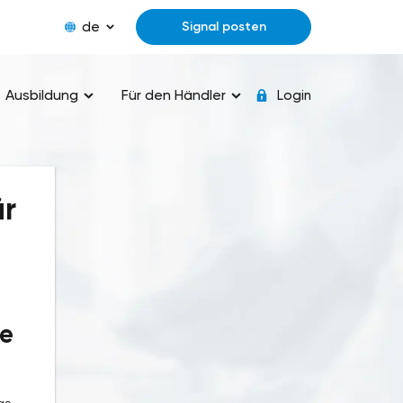
de
Signal posten
Ausbildung
Für den Händler
Login
ür
he