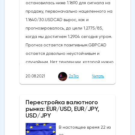
остановилась ниже 1.1690 для сигнала на
продажу, первоначально нацеленного на
1.1640/30.USDCAD вырос, как и
прогнозировалось, до цели 1.2775/85,
когда мы достигнем 1.2904 сегодня утром.
Прогноз остается позитивным.GBPCAD
остается довольно неустойчивым и
случайным. Нет тенденции, которой нужно
следовать, трудно торговать.Ежедневный
20.08.2021
ZaTra
Читать
анализ EUR/USD, USD/CAD, GBP/CADПара
EURUSD пробила лучшую поддержку на
отметке 1.1735/15 для сигнала на продажу,
Перестройка валютного
нацеленного на 1.1640/30, а затем на
рынка: EUR/USD, EUR/JPY,
1.1580/70.Первое сопротивление, конечно,
USD/JPY
на уровне 1.1715/35. Шортам нужны
В настоящее время 22 из
остановки выше 1.1750.USDCAD достигает