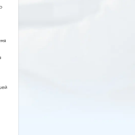
ю
емя
а
шей