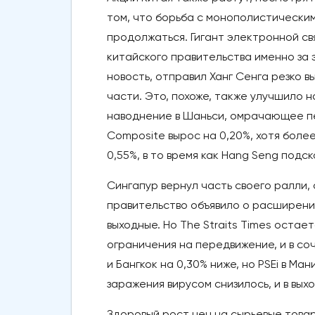
том, что борьба с монополистически
продолжаться. Гигант электронной св
китайского правительства именно за 
новость, отправил Ханг Сенга резко в
части. Это, похоже, также улучшило 
наводнение в Шаньси, омрачающее пе
Composite вырос на 0,20%, хотя более 
0,55%, в то время как Hang Seng подск
Сингапур вернул часть своего ралли, 
правительство объявило о расширени
выходные. Но The Straits Times остае
ограничения на передвижение, и в со
и Бангкок на 0,30% ниже, но PSEi в Ма
заражения вирусом снизилось, и в вы
Здоровый рост цен на сырьевые това