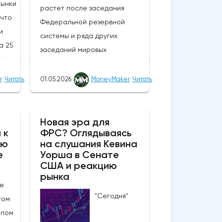
Рынки
растет после заседания
 что
Федеральной резервной
и
системы и ряда других
а 25
заседаний мировых
% по
центральных банков; в то
и
время как сырая нефть и
r
Читать
01.05.2026
MoneyMaker
Читать
доллар США колеблются в
ение
ходе сегодняшней сессии,
еют
драгоценные металлы и более
Новая эра для
 к
ФРС? Оглядываясь
рискованные активы в целом
ию
на слушания Кевина
том,
снова демонстрируют
е
Уорша в Сенате
высокую стоимость.В течение
США и реакцию
ного"
нескольких недель, если не
рынка
е
месяцев, металлы находились
"Сегодня"
ства
том
в поистине причудливом,
е по
мпом
изменчивом