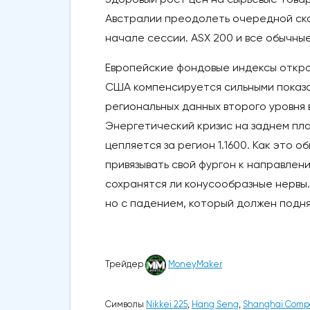
Австралии преодолеть очередной скан
начале сессии. ASX 200 и все обычные
Европейские фондовые индексы откро
США компенсируется сильными показа
региональных данных второго уровня в
Энергетический кризис на заднем план
цепляется за регион 1.1600. Как это 
привязывать свой фургон к направлен
сохранятся ли конусообразные нервы.
но с падением, который должен подня
Трейдер
MoneyMaker
Символы
Nikkei 225
,
Hang Seng
,
Shanghai Comp