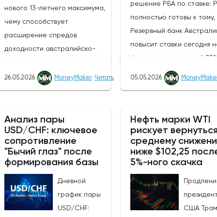
решение РБА по ставке: 
нового 13-летнего максимума,
полностью готовы к тому,
чему способствует
Резервный банк Австрали
расширение спредов
повысит ставки сегодня н
доходности австралийско-
базисных пунктов до 4,35
новозеландских облигаций и
ставке денежной политик
усиление агрессивного
26.05.2026
MoneyMaker
Читать
05.05.2026
MoneyMake
(третий раз подряд),
настроя РБА по отношению к
сопроводительное заявл
РБНЗ.Центральный банк Новой
и пресс-конференция им
Зеландии, РБНЗ, объявит о
Анализ пары
Нефть марки WTI
решающее значение для
USD/CHF: ключевое
рискует вернуться
своем решении по денежно-
сопротивление
среднему снижен
получения информации о 
кредитной политике завтра, в
"Бычий глаз" после
ниже $102,25 посл
будет ли РБА и дальше
среду, 27 мая 2026 года, в
формирования базы
5%-ного скачка
придерживаться "ястреби
10:00 по восточному времени,
курса.Устойчивость
Дневной
Продлени
после чего час спустя
промышленного производ
график пары
президен
состоится пресс-
в США: Последние данны
USD/CHF:
США Тра
конференция главы банка