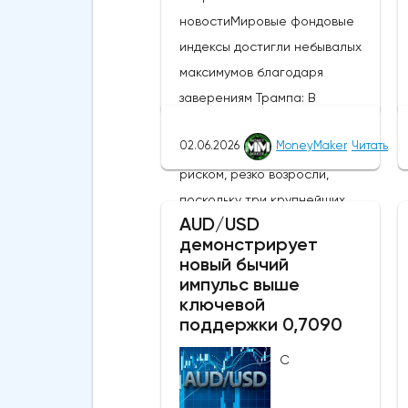
новостиМировые фондовые
индексы достигли небывалых
максимумов благодаря
заверениям Трампа: В
понедельник глобальные
02.06.2026
MoneyMaker
Читать
настроения, связанные с
риском, резко возросли,
поскольку три крупнейших
AUD/USD
фондовых индекса США
демонстрирует
присоединились к MSCI World,
новый бычий
MSCI EM и японскому Nikkei,
импульс выше
ключевой
установив новые исторические
поддержки 0,7090
рекорды. Широкое
продвижение вперед
С
последовало за заявлениями
президента США Дональда