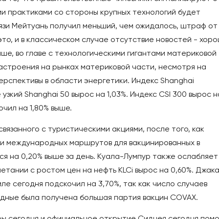
ми практиками со стороны крупных технологий будет
язи Мейтуань получил меньший, чем ожидалось, штраф от
это, и в классическом случае отсутствие новостей - хор
ыше, во главе с технологическими гигантами материковой
настроения на рынках материковой части, несмотря на
рспективы в области энергетики. Индекс Shanghai
узкий Shanghai 50 вырос на 1,03%. Индекс CSI 300 вырос н
очил на 1,80% выше.
связанного с туристическими акциями, после того, как
и международных маршрутов для вакцинированных в
тся на 0,20% выше за день. Куала-Лумпур также ослабляет
четании с ростом цен на нефть KLCi вырос на 0,60%. Джак
ниле сегодня подскочил на 3,70%, так как число случаев
ходные была получена большая партия вакцин COVAX.
ры сегодня и официальное открытие Сиднея сегодня помо