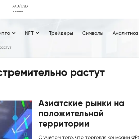
XAU/USD
-----
ипто
NFT
Трейдеры
Символы
Аналитика
растут
стремительно растут
Азиатские рынки на
положительной
территории
С учетом того, что торговля конусами ФР