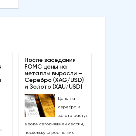
После заседания
я
FOMC цены на
металлы выросли –
а
Серебро (XAG/USD)
и Золото (XAU/USD)
Цены на
серебро и
золото растут
в ходе сегодняшней сессии,
ия
поскольку спрос на них