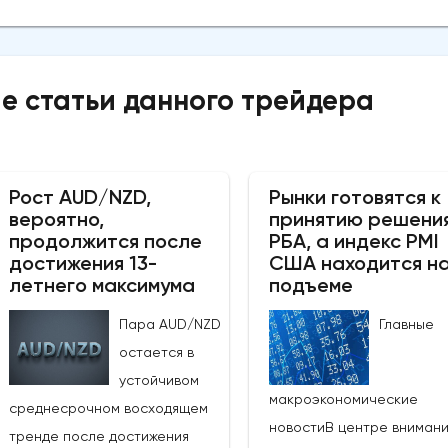
е статьи данного трейдера
Рост AUD/NZD,
Рынки готовятся к
вероятно,
принятию решени
продолжится после
РБА, а индекс PMI
достижения 13-
США находится н
летнего максимума
подъеме
Пара AUD/NZD
Главные
остается в
устойчивом
макроэкономические
среднесрочном восходящем
новостиВ центре вниман
тренде после достижения