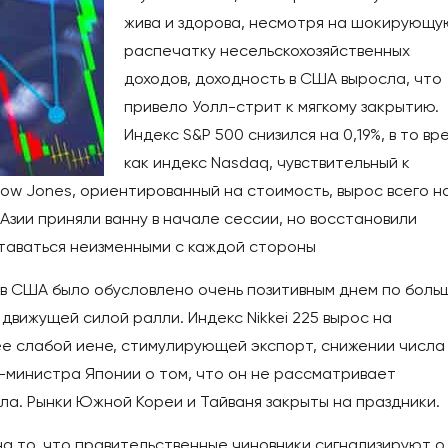
жива и здорова, несмотря на шокирующу
распечатку несельскохозяйственных
доходов, доходность в США выросла, что
привело Уолл-стрит к мягкому закрытию.
Индекс S&P 500 снизился на 0,19%, в то вр
как индекс Nasdaq, чувствительный к
 Dow Jones, ориентированный на стоимость, вырос всего н
Азии приняли ванну в начале сессии, но восстановили
ставаться неизменными с каждой стороны
в США было обусловлено очень позитивным днем по боль
 движущей силой ралли. Индекс Nikkei 225 вырос на
ее слабой иене, стимулирующей экспорт, снижении числа
р-министра Японии о том, что он не рассматривает
ла. Рынки Южной Кореи и Тайваня закрыты на праздники.
на то, что правительственные чиновники сигнализируют о