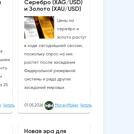
а
Серебро (XAG/USD)
и Золото (XAU/USD)
Цены на
серебро и
золото растут
в ходе сегодняшней сессии,
ия
поскольку спрос на них
Рынки
растет после заседания
 что
Федеральной резервной
и
системы и ряда других
а 25
заседаний мировых
% по
центральных банков; в то
и
время как сырая нефть и
r
Читать
01.05.2026
MoneyMaker
Читать
доллар США колеблются в
ение
ходе сегодняшней сессии,
еют
драгоценные металлы и более
Новая эра для