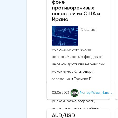
фоне
противоречивых
новостей из США и
Ирана
Главные
макроэкономические
новостиМировые фондовые
индексы достигли небывалых
максимумов благодаря
заверениям Трампа: В
понедельник глобальные
02.06.2026
MoneyMaker
Читать
настроения, связанные с
риском, резко возросли,
поскольку три крупнейших
AUD/USD
фондовых индекса США