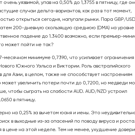
чень уязвимой, упав на 0,50% до 1,3755 в пятницу, где он
стущие случаи дельта-вариантов, как раз в тот момент,
ностью открыться сегодня, напугали рынки. Пара GBP/US
 затем 200-дневную скользящую среднюю (DMA) на уровне
ественное падение до 1.3400 возможно, если премьер-мин
то может пойти не так?
7-месячном минимуме 0,7390, что усиливает ограничения
Нового Южного Уэльса и Виктории. Роль австралийского
 для Азии, в целом, также не способствует настроениям
может увеличить потери почти до 0,7200, но медведи мо
ше, чтобы сыграть на слабости AUD. AUD/NZD устроил
0650 в пятницу.
рно на 0,25% за вычетом юаня и иены. Это неудивительно
иск в выходные из-за опасений по поводу вируса и роста.
 в цене на этой неделе. Тем не менее, ухудшение довери