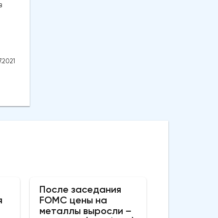
в
.2021
После заседания
я
FOMC цены на
металлы выросли –