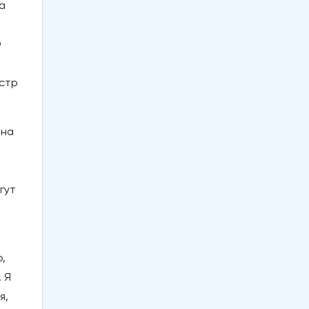
а
D
истр
 на
гут
,
 Я
я,