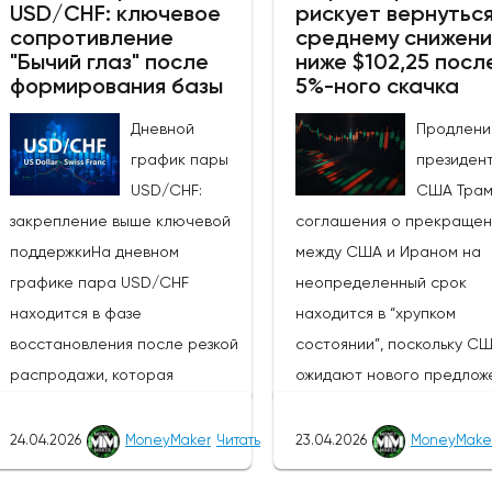
решающее значение для
USD/CHF: ключевое
рискует вернуться
своем решении по денежно-
сопротивление
среднему снижен
получения информации о 
кредитной политике завтра, в
"Бычий глаз" после
ниже $102,25 посл
будет ли РБА и дальше
среду, 27 мая 2026 года, в
формирования базы
5%-ного скачка
придерживаться "ястреби
10:00 по восточному времени,
курса.Устойчивость
Дневной
Продлени
после чего час спустя
промышленного производ
график пары
президен
состоится пресс-
в США: Последние данны
USD/CHF:
США Тра
конференция главы банка
производственным заказа
закрепление выше ключевой
соглашения о прекращен
Бремана.Участники рынка
март превзошли ожидани
поддержкиНа дневном
между США и Ираном на
ожидают, что РБНЗ сохранит
(фактический показатель: 
графике пара USD/CHF
неопределенный срок
официальную денежную
м/м, консенсус-прогноз: 0
находится в фазе
находится в “хрупком
ставку на уровне 2,25%. РБНЗ
февраль: 0,3%,
восстановления после резкой
состоянии”, поскольку С
придерживался
пересмотренный с 0%),
распродажи, которая
ожидают нового предлож
выжидательной позиции с
подтвердив мнение
наблюдалась в начале 2026
Ирана о начале очередн
момента завершения цикла
Федеральной резервной
года. Достигнув дна вблизи
раунда мирных
24.04.2026
MoneyMaker
Читать
23.04.2026
MoneyMake
снижения процентных ставок в
системы о том, что рост 
отметки 0,7600, пара
переговоров.США и Иран
ноябре 2025 года, сославшись