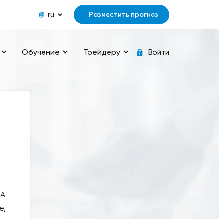
ru
Разместить прогноз
Обучение
Трейдеру
Войти
ША
е,