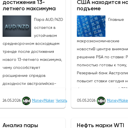
достижения 13-
США находится н
летнего максимума
подъеме
Пара AUD/NZD
Главные
остается в
устойчивом
макроэкономические
среднесрочном восходящем
новостиВ центре вниман
тренде после достижения
решение РБА по ставке: 
нового 13-летнего максимума,
полностью готовы к тому,
чему способствует
Резервный банк Австрали
расширение спредов
повысит ставки сегодня н
доходности австралийско-
базисных пунктов до 4,35
новозеландских облигаций и
ставке денежной политик
усиление агрессивного
26.05.2026
MoneyMaker
Читать
05.05.2026
MoneyMake
(третий раз подряд),
настроя РБА по отношению к
сопроводительное заявл
РБНЗ.Центральный банк Новой
и пресс-конференция им
Зеландии, РБНЗ, объявит о
Анализ пары
Нефть марки WTI