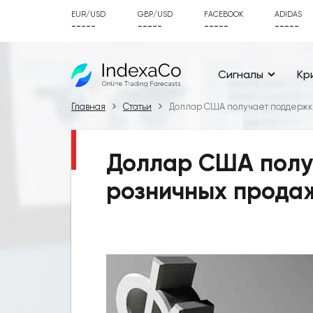
EUR/USD
GBP/USD
FACEBOOK
ADIDAS
-----
-----
-----
-----
Сигналы
Кр
Главная
Статьи
Доллар США получает поддержку
Доллар США полу
розничных прода