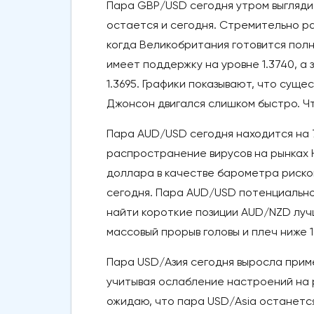
Пара GBP/USD сегодня утром выглядит о
остается и сегодня. Стремительно ра
когда Великобритания готовится пол
имеет поддержку на уровне 1.3740, а
1.3695. Графики показывают, что сущ
Джонсон двигался слишком быстро. Ч
Пара AUD/USD сегодня находится на 
распространение вирусов на рынках 
доллара в качестве барометра рисков
сегодня. Пара AUD/USD потенциально 
найти короткие позиции AUD/NZD луч
массовый прорыв головы и плеч ниже 1.
Пара USD/Азия сегодня выросла приме
учитывая ослабление настроений на р
ожидаю, что пара USD/Asia останется