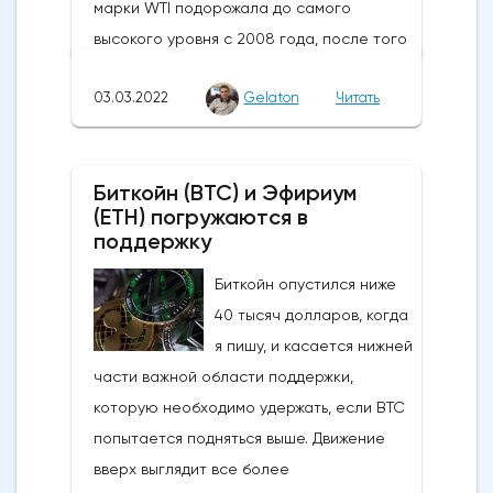
марки WTI подорожала до самого
высокого уровня с 2008 года, после того
как российские военные захватили
03.03.2022
Gelaton
Читать
украинский город Херсон. Ожидания
очередного раунда российско-
украинских переговоров породили
Биткойн (BTC) и Эфириум
некоторую надежду на то, что возможное
(ETH) погружаются в
прекращение огня может быть
поддержку
согласовано, но переговоры, похоже,
Биткойн опустился ниже
были перенесены на начало следующей
40 тысяч долларов, когда
недели.Иран может заключить ядерную
я пишу, и касается нижней
сделку в этом месяце, и это означает, что
части важной области поддержки,
80 миллионов баррелей нефти в
которую необходимо удержать, если BTC
хранилищах могут появиться на рынке
попытается подняться выше. Движение
довольно скоро. Министр энергетики
вверх выглядит все более
Ирана отметил, что иранское