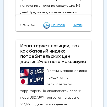
понижения в течение следующих 1-3
дней.Предупреждающие признаки
импульса и коррекции: Недавний отскок
07.01.2026
Mountain
Читать
достиг ключевого уровня коррекции
Фибоначчи и сопровождается медвежьей
дивергенцией RSI, что говорит о том, что
Иена теряет позиции, так
это движение, скорее всего, является
как базовый индекс
отскоком от тренда, а не новым бычьим
потребительских цен
импульсом.Ключевые уровни, на которые
достиг 2-летнего максимума
стоит обратить внимание: прорыв ниже 4
В пятницу японская иена
430/4 403 долларов США откроет путь к
находится на
более глубокому откату к 4 333-4 309
отрицательной
долларам США и, возможно, к 4 267-4 243
территории. На европейской сессии
долларам США, в то время как явный
пара USD/JPY торгуется на уровне
прорыв выше 4 500 долларов США сведет
143,45, поднявшись за день на
на нет медвежий