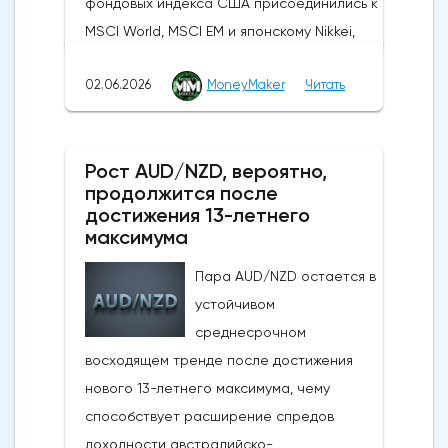
фондовых индекса США присоединились к
MSCI World, MSCI EM и японскому Nikkei,
установив новые исторические рекорды.
02.06.2026
MoneyMaker
Читать
Широкое продвижение вперед
последовало за заявлениями президента
США Дональда Трампа, указывающими на
Рост AUD/NZD, вероятно,
то, что, несмотря на новые военные
продолжится после
обмены в выходные, Вашингтон и Тегеран
достижения 13-летнего
по-прежнему ведут активные
максимума
дипломатические
Пара AUD/NZD остается в
дискуссии.Производственная активность в
устойчивом
США достигла 4-летнего максимума:
среднесрочном
Несмотря на структурные проблемы,
восходящем тренде после достижения
связанные с нефтяным кризисом в
нового 13-летнего максимума, чему
регионе и рекордно низким уровнем
способствует расширение спредов
потребительского доверия,
доходности австралийско-