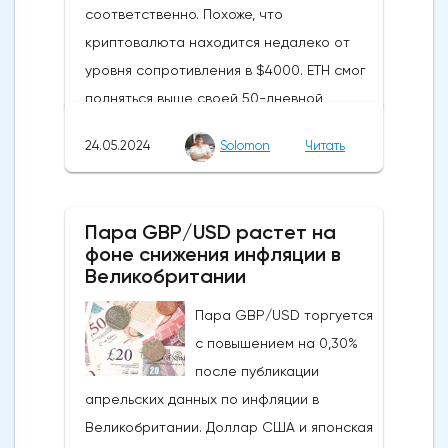
соответственно. Похоже, что
криптовалюта находится недалеко от
уровня сопротивления в $4000. ETH смог
подняться выше своей 50-дневной
скользящей средней из-за недавних
24.05.2024
Solomon
Читать
бычьих колебаний, которые могут развеять
опасения инвесторов по поводу
направления движения
Пара GBP/USD растет на
криптовалюты.Курс супер-альткоина не
фоне снижения инфляции в
рос до тех пор, пока за неделю до
Великобритании
истечения последнего срока для VanEck,
Пара GBP/USD торгуется
21Shares и ARK не утвердили спотовые ETF
с повышением на 0,30%
на Ethereum. К счастью для Ethereum, в
после публикации
понедельник, 20 мая, ожидания стали
апрельских данных по инфляции в
более оптимистичными, что помогло
Великобритании. Доллар США и японская
криптовалюте вырасти более чем на 20%.