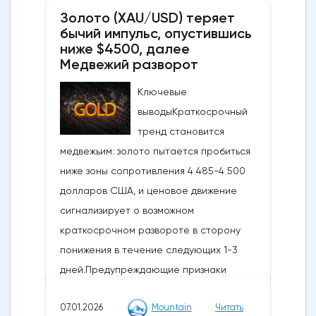
Золото (XAU/USD) теряет
бычий импульс, опустившись
ниже $4500, далее
Медвежий разворот
Ключевые
выводыКраткосрочный
тренд становится
медвежьим: золото пытается пробиться
ниже зоны сопротивления 4 485-4 500
долларов США, и ценовое движение
сигнализирует о возможном
краткосрочном развороте в сторону
понижения в течение следующих 1-3
дней.Предупреждающие признаки
импульса и коррекции: Недавний отскок
07.01.2026
Mountain
Читать
достиг ключевого уровня коррекции