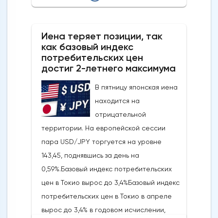
Фибоначчи и сопровождается медвежьей
дивергенцией RSI, что говорит о том, что
Иена теряет позиции, так
это движение, скорее всего, является
как базовый индекс
отскоком от тренда, а не новым бычьим
потребительских цен
импульсом.Ключевые уровни, на которые
достиг 2-летнего максимума
стоит обратить внимание: прорыв ниже 4
В пятницу японская иена
430/4 403 долларов США откроет путь к
находится на
более глубокому откату к 4 333-4 309
отрицательной
долларам США и, возможно, к 4 267-4 243
территории. На европейской сессии
долларам США, в то время как явный
пара USD/JPY торгуется на уровне
прорыв выше 4 500 долларов США сведет
143,45, поднявшись за день на
на нет медвежий
0,59%.Базовый индекс потребительских
сценарий.Краткосрочный тренд (от 1 до 3
цен в Токио вырос до 3,4%Базовый индекс
дней): разворот в сторону
потребительских цен в Токио в апреле
пониженияСледите за ключевым
вырос до 3,4% в годовом исчислении,
краткосрочным сопротивлением на