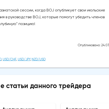
 азиатской сессии, когда BOJ опубликует свои июльские
ия в руководстве BOJ, которые помогут убедить членов
олубиную" позицию!
Опубликовано: 24.07
D
,
USD/CHF
,
USD/JPY
,
NZD/USD
е статьи данного трейдера