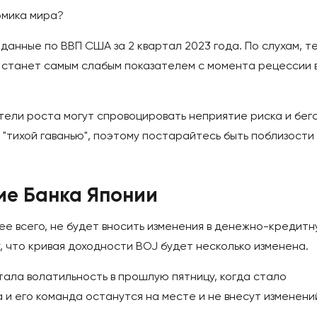
омика мира?
 данные по ВВП США за 2 квартал 2023 года. По слухам, т
то станет самым слабым показателем с момента рецессии 
тели роста могут спровоцировать неприятие риска и бег
 "тихой гаванью", поэтому постарайтесь быть поблизости
ие Банка Японии
рее всего, не будет вносить изменения в денежно-кредит
у, что кривая доходности BOJ будет несколько изменена.
ала волатильность в прошлую пятницу, когда стало
а и его команда останутся на месте и не внесут изменени