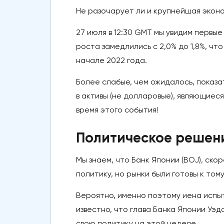
Не разочарует ли и крупнейшая экон
27 июля в 12:30 GMT мы увидим первые
роста замедлились с 2,0% до 1,8%, ч
начале 2022 года.
Более слабые, чем ожидалось, показа
в активы (не долларовые), являющиеся
время этого события!
Политическое решен
Мы знаем, что Банк Японии (BOJ), ско
политику, но рынки были готовы к том
Вероятно, именно поэтому иена испыт
известно, что глава Банка Японии Уэд
свою политику на этой неделе.