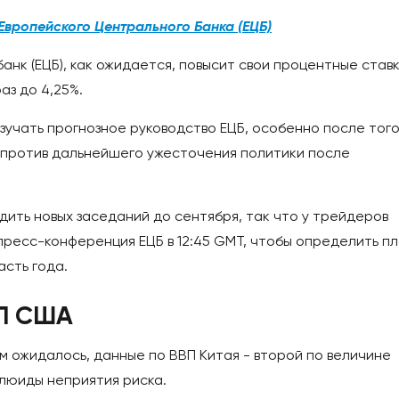
Европейского Центрального Банка (ЕЦБ)
анк (ЕЦБ), как ожидается, повысит свои процентные став
аз до 4,25%.
зучать прогнозное руководство ЕЦБ, особенно после того
ь против дальнейшего ужесточения политики после
одить новых заседаний до сентября, так что у трейдеров
и пресс-конференция ЕЦБ в 12:45 GMT, чтобы определить п
сть года.
П США
 ожидалось, данные по ВВП Китая - второй по величине
флюиды неприятия риска.