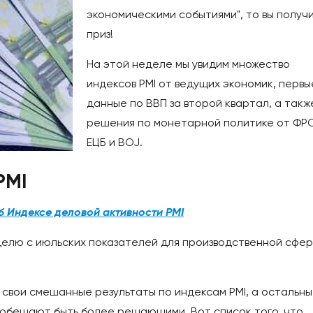
экономическими событиями", то вы получ
приз!
На этой неделе мы увидим множество
индексов PMI от ведущих экономик, первы
данные по ВВП за второй квартал, а такж
решения по монетарной политике от ФРС
ЕЦБ и BOJ.
PMI
об Индексе деловой активности PMI
делю с июльских показателей для производственной сфер
 свои смешанные результаты по индексам PMI, а остальн
е обещают быть более решающими. Вот список того, что