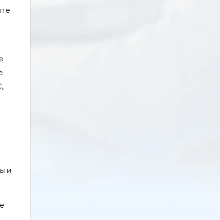
ите
е
е
,
ы и
ые