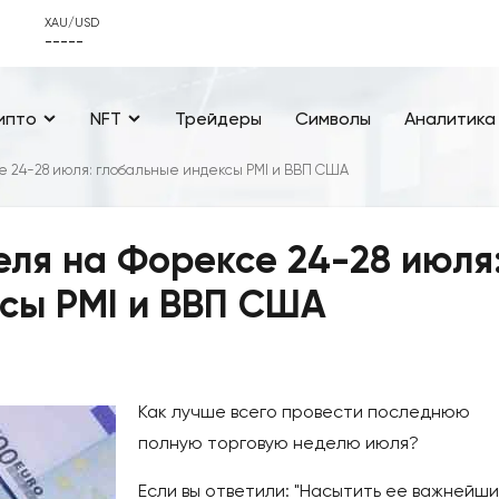
XAU/USD
-----
ипто
NFT
Трейдеры
Символы
Аналитика
 24-28 июля: глобальные индексы PMI и ВВП США
ля на Форексе 24-28 июля
сы PMI и ВВП США
Как лучше всего провести последнюю
полную торговую неделю июля?
Если вы ответили: "Насытить ее важнейш