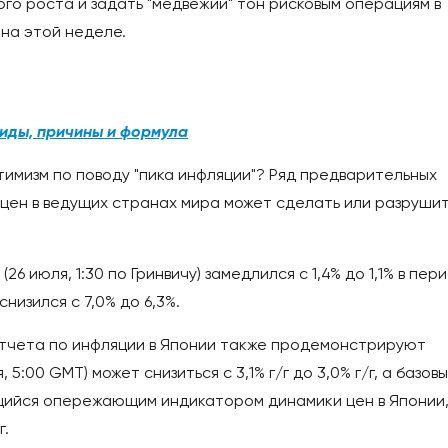
ого роста и задать "медвежий" тон рисковым операциям в
на этой неделе.
виды, причины и формула
имизм по поводу "пика инфляции"? Ряд предварительных
 цен в ведущих странах мира может сделать или разруши
6 июля, 1:30 по Гринвичу) замедлился с 1,4% до 1,1% в пер
 снизился с 7,0% до 6,3%.
тчета по инфляции в Японии также продемонстрируют
5:00 GMT) может снизиться с 3,1% г/г до 3,0% г/г, а базов
яющийся опережающим индикатором динамики цен в Японии
г.