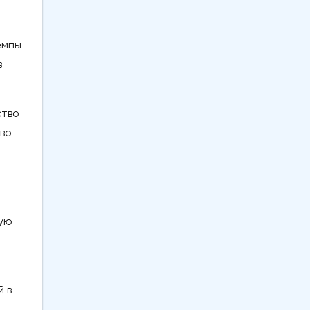
емпы
в
ство
 во
ную
й в