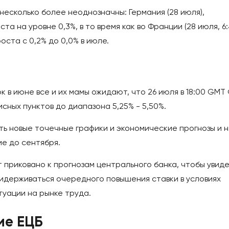
есколько более неоднозначны: Германия (28 июля),
та на уровне 0,3%, в то время как во Франции (28 июля, 6
ста с 0,2% до 0,0% в июле.
 в июне все и их мамы ожидают, что 26 июля в 18:00 GMT
сных пунктов до диапазона 5,25% - 5,50%.
ть новые точечные графики и экономические прогнозы и 
е до сентября.
т приковано к прогнозам центрального банка, чтобы увиде
ридерживаться очередного повышения ставки в условиях
туации на рынке труда.
ие ЕЦБ