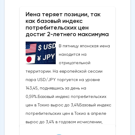
дивергенцией RSI, что говорит о том, что
Иена теряет позиции, так
это движение, скорее всего, является
как базовый индекс
отскоком от тренда, а не новым бычьим
потребительских цен
импульсом.Ключевые уровни, на которые
достиг 2-летнего максимума
стоит обратить внимание: прорыв ниже 4
В пятницу японская иена
430/4 403 долларов США откроет путь к
находится на
более глубокому откату к 4 333-4 309
отрицательной
долларам США и, возможно, к 4 267-4 243
территории. На европейской сессии
долларам США, в то время как явный
пара USD/JPY торгуется на уровне
прорыв выше 4 500 долларов США сведет
143,45, поднявшись за день на
на нет медвежий
0,59%.Базовый индекс потребительских
сценарий.Краткосрочный тренд (от 1 до 3
цен в Токио вырос до 3,4%Базовый индекс
дней): разворот в сторону
потребительских цен в Токио в апреле
пониженияСледите за ключевым
вырос до 3,4% в годовом исчислении,
краткосрочным сопротивлением на
достигнув самого высокого уровня с
уровне 4485/4500 долларов США, чтобы