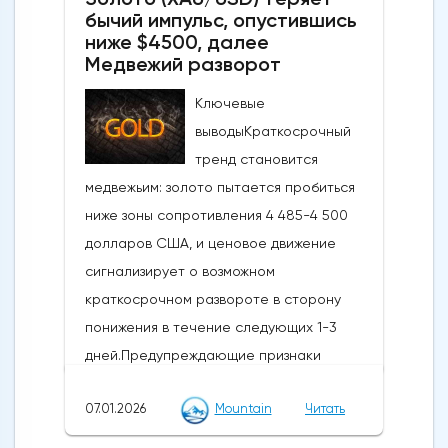
бычий импульс, опустившись
ниже $4500, далее
Медвежий разворот
Ключевые
выводыКраткосрочный
тренд становится
медвежьим: золото пытается пробиться
ниже зоны сопротивления 4 485-4 500
долларов США, и ценовое движение
сигнализирует о возможном
краткосрочном развороте в сторону
понижения в течение следующих 1-3
дней.Предупреждающие признаки
импульса и коррекции: Недавний отскок
07.01.2026
Mountain
Читать
достиг ключевого уровня коррекции
Фибоначчи и сопровождается медвежьей