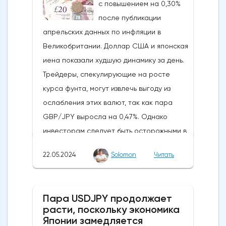
с повышением на 0,30%
на Ethereum. К счастью для Ethereum, в
после публикации
понедельник, 20 мая, ожидания стали
апрельских данных по инфляции в
более оптимистичными, что помогло
Великобритании. Доллар США и японская
криптовалюте вырасти более чем на 20%.
иена показали худшую динамику за день.
Таким образом, Ethereum преодолел
Трейдеры, спекулирующие на росте
отметку сопротивления в 3800
курса фунта, могут извлечь выгоду из
долларов.Осцилляторы и цена самого
ослабления этих валют, так как пара
Эфириума показывают, что произошло
GBP/JPY выросла на 0,47%. Однако
значительное восстановление
инвесторам следует быть осторожными в
динамической стороны монеты. Таким
отношении возможных изменений цен в
образом, все эти факторы будут
22.05.2024
Solomon
Читать
связи с открытием европейского
поддерживать дальнейший рост
рынка.Инфляция в Великобритании
движения.Мы можем ожидать прорыва
снизилась с 3,2% до 2,3%, что стало самым
выше 3850 долларов, если цена Ethereum
Пара USDJPY продолжает
значительным снижением в 2024 году,
в ближайшие дни останется выше 3500
расти, поскольку экономика
приблизив Банк Англии к своей цели. Как
Японии замедляется
долларов. Следующим препятствием