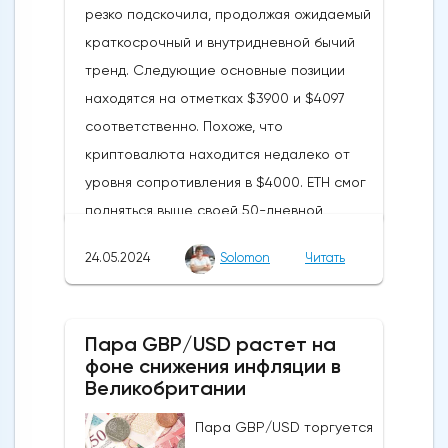
резко подскочила, продолжая ожидаемый
краткосрочный и внутридневной бычий
тренд. Следующие основные позиции
находятся на отметках $3900 и $4097
соответственно. Похоже, что
криптовалюта находится недалеко от
уровня сопротивления в $4000. ETH смог
подняться выше своей 50-дневной
скользящей средней из-за недавних
24.05.2024
Solomon
Читать
бычьих колебаний, которые могут развеять
опасения инвесторов по поводу
направления движения
Пара GBP/USD растет на
криптовалюты.Курс супер-альткоина не
фоне снижения инфляции в
рос до тех пор, пока за неделю до
Великобритании
истечения последнего срока для VanEck,
Пара GBP/USD торгуется
21Shares и ARK не утвердили спотовые ETF