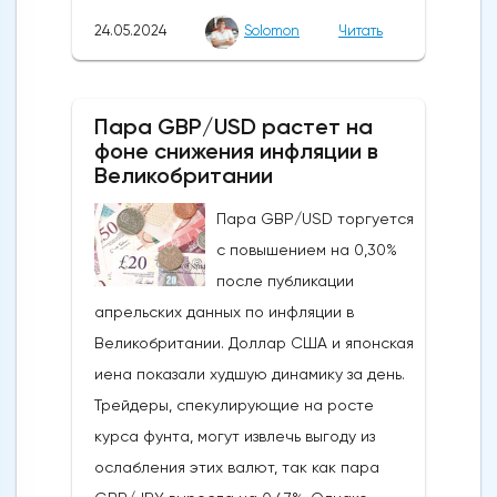
скользящей средней из-за недавних
24.05.2024
Solomon
Читать
бычьих колебаний, которые могут развеять
опасения инвесторов по поводу
направления движения
Пара GBP/USD растет на
криптовалюты.Курс супер-альткоина не
фоне снижения инфляции в
рос до тех пор, пока за неделю до
Великобритании
истечения последнего срока для VanEck,
Пара GBP/USD торгуется
21Shares и ARK не утвердили спотовые ETF
с повышением на 0,30%
на Ethereum. К счастью для Ethereum, в
после публикации
понедельник, 20 мая, ожидания стали
апрельских данных по инфляции в
более оптимистичными, что помогло
Великобритании. Доллар США и японская
криптовалюте вырасти более чем на 20%.
иена показали худшую динамику за день.
Таким образом, Ethereum преодолел
Трейдеры, спекулирующие на росте
отметку сопротивления в 3800
курса фунта, могут извлечь выгоду из
долларов.Осцилляторы и цена самого
ослабления этих валют, так как пара
Эфириума показывают, что произошло