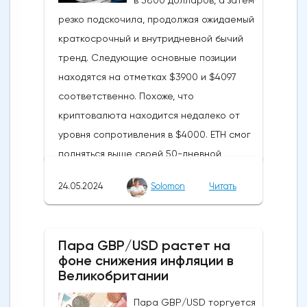
резко подскочила, продолжая ожидаемый
краткосрочный и внутридневной бычий
тренд. Следующие основные позиции
находятся на отметках $3900 и $4097
соответственно. Похоже, что
криптовалюта находится недалеко от
уровня сопротивления в $4000. ETH смог
подняться выше своей 50-дневной
скользящей средней из-за недавних
24.05.2024
Solomon
Читать
бычьих колебаний, которые могут развеять
опасения инвесторов по поводу
направления движения
Пара GBP/USD растет на
криптовалюты.Курс супер-альткоина не
фоне снижения инфляции в
рос до тех пор, пока за неделю до
Великобритании
истечения последнего срока для VanEck,
Пара GBP/USD торгуется
21Shares и ARK не утвердили спотовые ETF