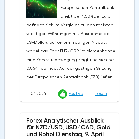
Vorjahr um 2,1% von den vorherigen 1,6%,
Europäischen Zentralbank
obwohl Analysten einen Anstieg auf 2,2%
bleibt bei 4,50%Der Euro
erwartet hatten, während der monatliche
befindet sich im Vergleich zu den meisten
Index von 0,6% auf 0,2% zurückging und die
wichtigen Währungen mit Ausnahme des
Prognosen von 0,3% übertraf. Die zugrunde
US-Dollars auf einem niedrigen Niveau,
liegende Inflationsrate stieg von 2,1% auf
wobei das Paar EUR/GBP im Morgenhandel
2,4%, während die Prognose bei 2,3% lag.
eine Korrekturbewegung zeigt und sich bei
Diese Daten verstärkten die Zweifel an der
0.8541 befindet.Auf der gestrigen Sitzung
Bereitschaft der Federal Reserve, den
der Europäischen Zentralbank (EZB) ließen
Zinssatz bereits im Juni um 25 Basispunkte
die Beamten die Leitzinsen wie erwartet
zu senken.Die australische Wirtschaft
13.04.2024
Positive
Lesen
unverändert (Leitzins 4,50%, Marginsatz
zeigte ebenfalls schwache Ergebnisse: Die
4,75%, Einlagensatz 4,00%) und äußerten
Anzahl der erteilten Baugenehmigungen
sich bereit, sie zu senken, wenn der
fiel monatlich um 1,9%, was den Prognosen
Forex Analytischer Ausblick
Inflationsdruck nachlässt. Die
entspricht, wobei der vorherige Wert von
für NZD/USD, USD/CAD, Gold
Regulierungsbehörden haben bestätigt,
-1,0% auf -2,5% revidiert
und Rohöl Dienstag, 9. April
dass die aktuelle Verlangsamung des