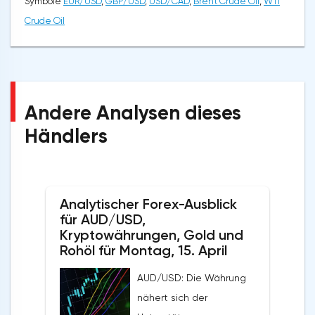
Symbole
EUR/USD
,
GBP/USD
,
USD/CAD
,
Brent Crude Oil
,
WTI
Crude Oil
Andere Analysen dieses
Händlers
Analytischer Forex-Ausblick
für AUD/USD,
Kryptowährungen, Gold und
Rohöl für Montag, 15. April
AUD/USD: Die Währung
nähert sich der