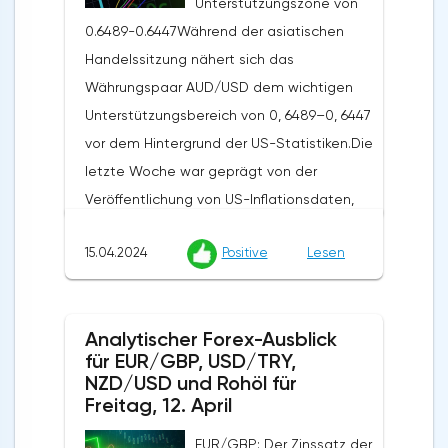
Unterstützungszone von
0.6489-0.6447Während der asiatischen
Handelssitzung nähert sich das
Währungspaar AUD/USD dem wichtigen
Unterstützungsbereich von 0, 6489–0, 6447
vor dem Hintergrund der US-Statistiken.Die
letzte Woche war geprägt von der
Veröffentlichung von US-Inflationsdaten,
die zu einer Stärkung des US-Dollars auf
15.04.2024
Positive
Lesen
dem Markt beitrugen. Der US-
Verbraucherpreisindex stieg im März
monatlich um 0,4% und übertraf damit die
Analytischer Forex-Ausblick
Erwartungen der Analysten von 0,3% und
für EUR/GBP, USD/TRY,
der jährliche Index lag bei 3,5%, ebenfalls
NZD/USD und Rohöl für
über den prognostizierten 3,4%. Der
Freitag, 12. April
Erzeugerpreisindex stieg gegenüber dem
EUR/GBP: Der Zinssatz der