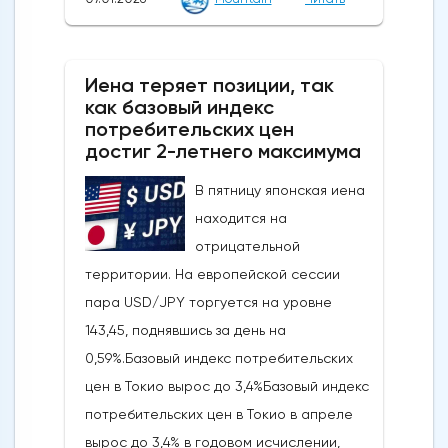
достиг ключевого уровня коррекции
Фибоначчи и сопровождается медвежьей
дивергенцией RSI, что говорит о том, что
Иена теряет позиции, так
это движение, скорее всего, является
как базовый индекс
отскоком от тренда, а не новым бычьим
потребительских цен
импульсом.Ключевые уровни, на которые
достиг 2-летнего максимума
стоит обратить внимание: прорыв ниже 4
В пятницу японская иена
430/4 403 долларов США откроет путь к
находится на
более глубокому откату к 4 333-4 309
отрицательной
долларам США и, возможно, к 4 267-4 243
территории. На европейской сессии
долларам США, в то время как явный
пара USD/JPY торгуется на уровне
прорыв выше 4 500 долларов США сведет
143,45, поднявшись за день на
на нет медвежий
0,59%.Базовый индекс потребительских
сценарий.Краткосрочный тренд (от 1 до 3
цен в Токио вырос до 3,4%Базовый индекс
дней): разворот в сторону
потребительских цен в Токио в апреле
пониженияСледите за ключевым
вырос до 3,4% в годовом исчислении,