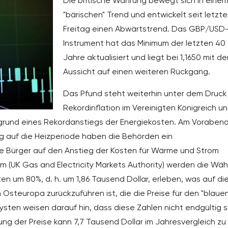
Die britische Währung bewegt sich in eine
"bärischen" Trend und entwickelt seit letzt
Freitag einen Abwärtstrend. Das GBP/USD
Instrument hat das Minimum der letzten 40
Jahre aktualisiert und liegt bei 1,1650 mit de
Aussicht auf einen weiteren Rückgang.
Das Pfund steht weiterhin unter dem Druck
Rekordinflation im Vereinigten Königreich un
grund eines Rekordanstiegs der Energiekosten. Am Voraben
g auf die Heizperiode haben die Behörden ein
e Bürger auf den Anstieg der Kosten für Wärme und Strom
(UK Gas and Electricity Markets Authority) werden die Wäh
n um 80%, d. h. um 1,86 Tausend Dollar, erleben, was auf di
 Osteuropa zurückzuführen ist, die die Preise für den "blaue
alysten weisen darauf hin, dass diese Zahlen nicht endgültig s
kung der Preise kann 7,7 Tausend Dollar im Jahresvergleich zu