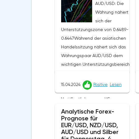
AUD/USD: Die
Währung nähert
sich der
Unterstützungszone von 0.6489-
0.6447Während der asiatischen
Handelssitzung nähert sich das
Währungspaar AUD/USD dem
wichtigen Unterstützungsbereich
von 0, 6489–0, 6447 vor dem
Hintergrund der US-Statistiken.Die
15.04.2024
Positive
Lesen
letzte Woche war geprägt von der
Veröffentlichung von US-
Inflationsdaten, die zu einer
Analytische Forex-
Stärkung des US-Dollars auf dem
Prognose für
EUR/USD, NZD/USD,
Markt beitrugen. Der US-
AUD/USD und Silber
Verbraucherpreisindex stieg im
für Donnerstag, 4.