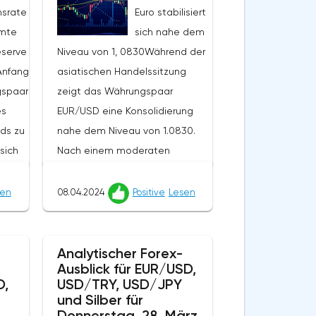
srate
Euro stabilisiert
amte
sich nahe dem
eserve
Niveau von 1, 0830Während der
Anfang
asiatischen Handelssitzung
gspaar
zeigt das Währungspaar
es
EUR/USD eine Konsolidierung
nds zu
nahe dem Niveau von 1.0830.
sich
Nach einem moderaten
g bei
Anstieg am Freitag zum Ende
])
der Woche bewegte sich der
sen
08.04.2024
Positive
Lesen
der
Euro nach unten, unterstützt
enden
durch neue US-
of New
Arbeitsmarktdaten.Die März-
Analytischer Forex-
Ausblick für EUR/USD,
Statistiken zeigten einen
D,
USD/TRY, USD/JPY
Anstieg von Arbeitsplätzen
und Silber für
außerhalb des US-
Donnerstag, 28. März