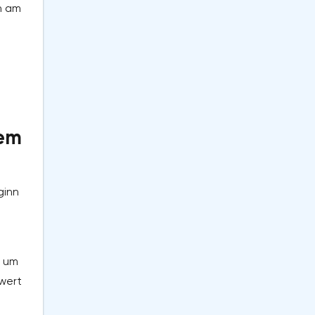
n am
sem
ginn
s um
wert