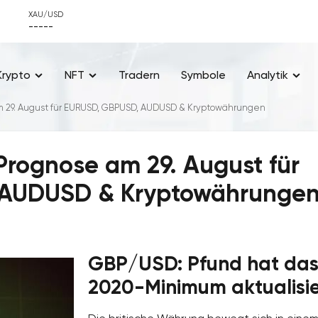
XAU/USD
-----
Krypto
NFT
Tradern
Symbole
Analytik
m 29. August für EURUSD, GBPUSD, AUDUSD & Kryptowährungen
Prognose am 29. August für
 AUDUSD & Kryptowährunge
GBP/USD: Pfund hat da
2020-Minimum aktualisie