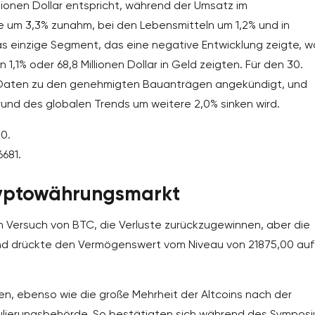
llionen Dollar entspricht, während der Umsatz im
 um 3,3% zunahm, bei den Lebensmitteln um 1,2% und in
s einzige Segment, das eine negative Entwicklung zeigte, w
,1% oder 68,8 Millionen Dollar in Geld zeigten. Für den 30.
r Daten zu den genehmigten Bauanträgen angekündigt, und
und des globalen Trends um weitere 2,0% sinken wird.
0.
681.
ryptowährungsmarkt
Versuch von BTC, die Verluste zurückzugewinnen, aber die
und drückte den Vermögenswert vom Niveau von 21875,00 auf
den, ebenso wie die große Mehrheit der Altcoins nach der
ulierungsbehörde. So bestätigten sich während des Sympos