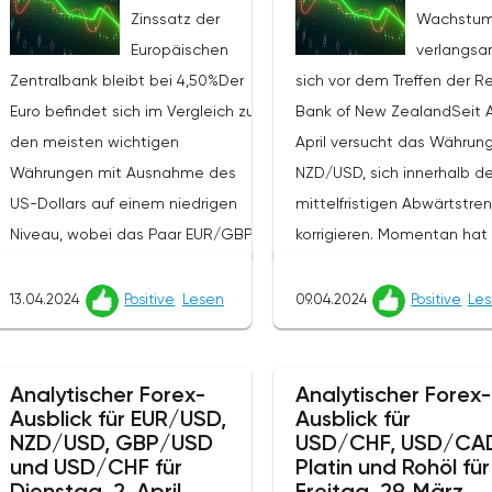
Zinssatz der
Wachstum
Europäischen
verlangs
Zentralbank bleibt bei 4,50%Der
sich vor dem Treffen der R
Euro befindet sich im Vergleich zu
Bank of New ZealandSeit 
den meisten wichtigen
April versucht das Währun
Währungen mit Ausnahme des
NZD/USD, sich innerhalb d
US-Dollars auf einem niedrigen
mittelfristigen Abwärtstre
Niveau, wobei das Paar EUR/GBP
korrigieren. Momentan hat 
im Morgenhandel eine
das Wachstum der Währun
Korrekturbewegung zeigt und sich
0.6042 (Murray-Niveau [2/8
13.04.2024
Positive
Lesen
09.04.2024
Positive
Le
bei 0.8541 befindet.Auf der
verlangsamt, in Erwartung 
gestrigen Sitzung der
Ergebnisse der bevorsteh
Europäischen Zentralbank (EZB)
Sitzung der Reserve Bank 
Analytischer Forex-
Analytischer Forex-
Ausblick für EUR/USD,
Ausblick für
ließen die Beamten die Leitzinsen
Zealand und der
NZD/USD, GBP/USD
USD/CHF, USD/CA
wie erwartet unverändert
bevorstehenden
und USD/CHF für
Platin und Rohöl für
(Leitzins 4,50%, Marginsatz 4,75%,
Veröffentlichung der US-
Dienstag, 2. April
Freitag, 29. März