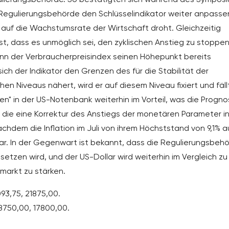
 Regulierungsbehörde den Schlüsselindikator weiter anpasse
 auf die Wachstumsrate der Wirtschaft droht. Gleichzeitig
est, dass es unmöglich sei, den zyklischen Anstieg zu stoppe
enn der Verbraucherpreisindex seinen Höhepunkt bereits
ich der Indikator den Grenzen des für die Stabilität der
hen Niveaus nähert, wird er auf diesem Niveau fixiert und fäll
alken" in der US-Notenbank weiterhin im Vorteil, was die Progn
, die eine Korrektur des Anstiegs der monetären Parameter i
hdem die Inflation im Juli von ihrem Höchststand von 9,1% a
r. In der Gegenwart ist bekannt, dass die Regulierungsbeh
setzen wird, und der US-Dollar wird weiterhin im Vergleich zu
markt zu stärken.
93,75, 21875,00.
18750,00, 17800,00.