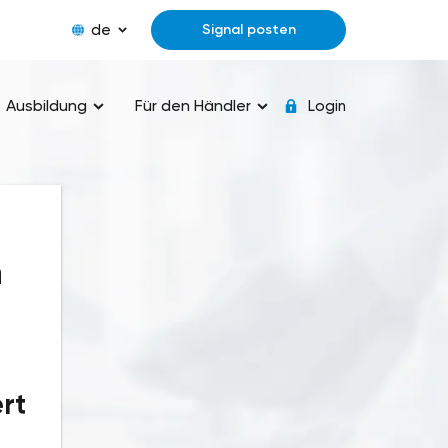
de
Signal posten
Ausbildung
Für den Händler
Login
n
s
rt