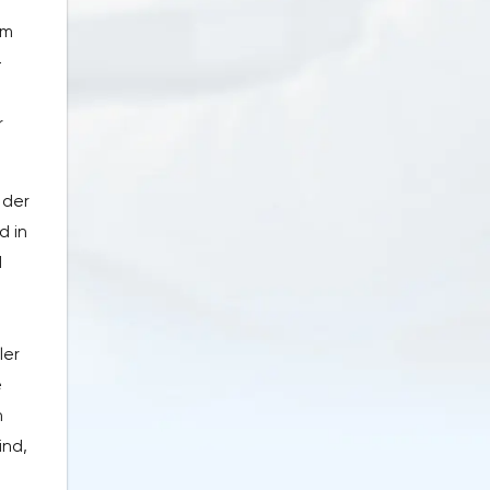
m
em
-
r
 der
d in
d
ler
e
n
ind,