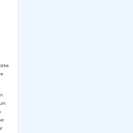
arke
te
on
zum
m
ne
ür