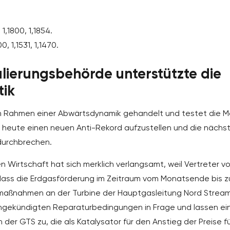
1,1800, 1,1854.
, 1,1531, 1,1470.
ierungsbehörde unterstützte die
tik
m Rahmen einer Abwärtsdynamik gehandelt und testet die M
t, heute einen neuen Anti-Rekord aufzustellen und die nächs
durchbrechen.
irtschaft hat sich merklich verlangsamt, weil Vertreter v
dass die Erdgasförderung im Zeitraum vom Monatsende bis 
maßnahmen an der Turbine der Hauptgasleitung Nord Strea
e angekündigten Reparaturbedingungen in Frage und lassen ei
 der GTS zu, die als Katalysator für den Anstieg der Preise f