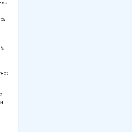
иже
ось
5%
гноз
о
ой