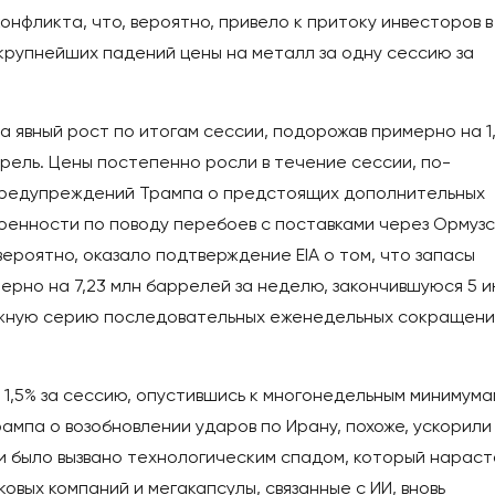
нфликта, что, вероятно, привело к притоку инвесторов в
 крупнейших падений цены на металл за одну сессию за
 явный рост по итогам сессии, подорожав примерно на 1
ррель. Цены постепенно росли в течение сессии, по-
 предупреждений Трампа о предстоящих дополнительных
оенности по поводу перебоев с поставками через Ормуз
ероятно, оказало подтверждение EIA о том, что запасы
рно на 7,23 млн баррелей за неделю, закончившуюся 5 и
тяжную серию последовательных еженедельных сокращен
 1,5% за сессию, опустившись к многонедельным минимума
рампа о возобновлении ударов по Ирану, похоже, ускорили
и было вызвано технологическим спадом, который нараст
овых компаний и мегакапсулы, связанные с ИИ, вновь