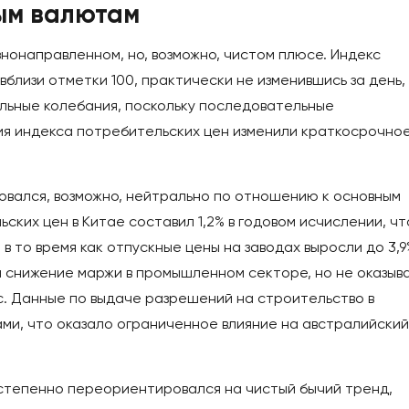
ым валютам
нонаправленном, но, возможно, чистом плюсе. Индекс
близи отметки 100, практически не изменившись за день,
ельные колебания, поскольку последовательные
ия индекса потребительских цен изменили краткосрочно
овался, возможно, нейтрально по отношению к основным
ских цен в Китае составил 1,2% в годовом исчислении, чт
 в то время как отпускные цены на заводах выросли до 3,9
а снижение маржи в промышленном секторе, но не оказыв
. Данные по выдаче разрешений на строительство в
ами, что оказало ограниченное влияние на австралийский
степенно переориентировался на чистый бычий тренд,