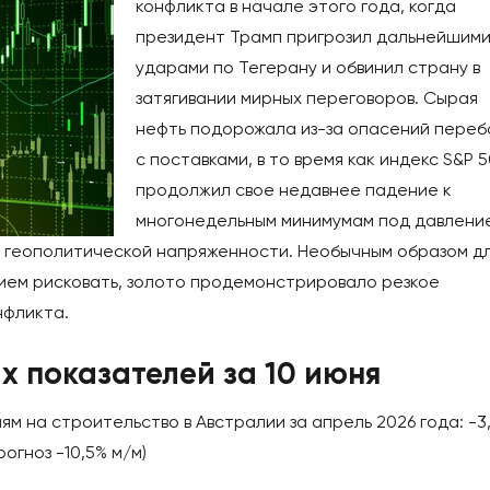
конфликта в начале этого года, когда
президент Трамп пригрозил дальнейшим
ударами по Тегерану и обвинил страну в
затягивании мирных переговоров. Сырая
нефть подорожала из-за опасений переб
с поставками, в то время как индекс S&P 
продолжил свое недавнее падение к
многонедельным минимумам под давлени
 геополитической напряженности. Необычным образом д
ием рисковать, золото продемонстрировало резкое
нфликта.
х показателей за 10 июня
 на строительство в Австралии за апрель 2026 года: -3
огноз -10,5% м/м)