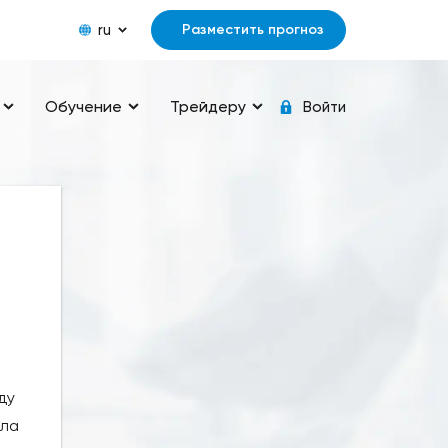
ru
Разместить прогноз
Обучение
Трейдеру
Войти
ду
ала