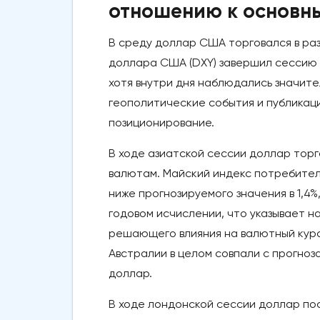
отношению к основн
В среду доллар США торговался в раз
доллара США (DXY) завершил сессию в
хотя внутри дня наблюдались значит
геополитические события и публикац
позиционирование.
В ходе азиатской сессии доллар торг
валютам. Майский индекс потребитель
ниже прогнозируемого значения в 1,4%,
годовом исчислении, что указывает н
решающего влияния на валютный курс
Австралии в целом совпали с прогноз
доллар.
В ходе лондонской сессии доллар по