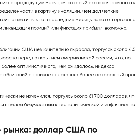
ению с предыдущим месяцем, который оказался немного н
пределенности в картину инфляции, чем дал четкие
тоит отметить, что в последние месяцы золото торговал
и ликвидация позиций или фиксация прибыли, возможно,
блигаций США незначительно выросла, торгуясь около 4,
выросла перед открытием американской сессии, что, по-
 более оптимистичного, чем ожидалось, индекса
ок облигаций оценивает несколько более осторожный про
ически не изменился, торгуясь около 61 700 долларов, чт
тся в целом безучастным к геополитической и инфляционн
 рынка: доллар США по