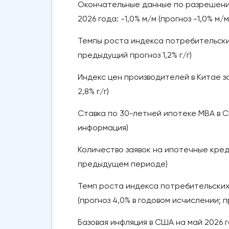
Окончательные данные по разрешения
2026 года: -1,0% м/м (прогноз -1,0% м
Темпы роста индекса потребительских це
предыдущий прогноз 1,2% г/г)
Индекс цен производителей в Китае за 
2,8% г/г)
Ставка по 30-летней ипотеке MBA в СШ
информация)
Количество заявок на ипотечные креди
предыдущем периоде)
Темп роста индекса потребительских 
(прогноз 4,0% в годовом исчислении; 
Базовая инфляция в США на май 2026 го