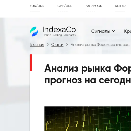
EUR/USD
GBP/USD
FACEBOOK
ADIDAS
-----
-----
-----
-----
Сигналы
Кр
Главная
Статьи
Анализ рынка Форекс за вчерашни
Анализ рынка Фор
прогноз на сегодн