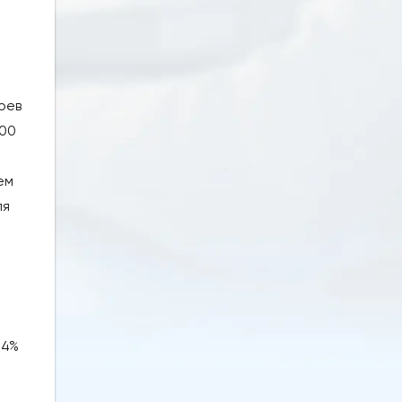
и
оев
500
ем
ля
,4%