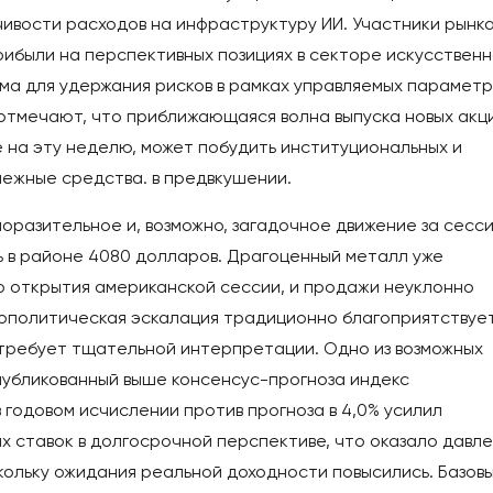
чивости расходов на инфраструктуру ИИ. Участники рынк
ибыли на перспективных позициях в секторе искусственн
ма для удержания рисков в рамках управляемых парамет
отмечают, что приближающаяся волна выпуска новых акци
 на эту неделю, может побудить институциональных и
нежные средства. в предвкушении.
разительное и, возможно, загадочное движение за сесси
ь в районе 4080 долларов. Драгоценный металл уже
до открытия американской сессии, и продажи неуклонно
геополитическая эскалация традиционно благоприятствуе
требует тщательной интерпретации. Одно из возможных
публикованный выше консенсус-прогноза индекс
 годовом исчислении против прогноза в 4,0% усилил
х ставок в долгосрочной перспективе, что оказало давл
кольку ожидания реальной доходности повысились. Базов