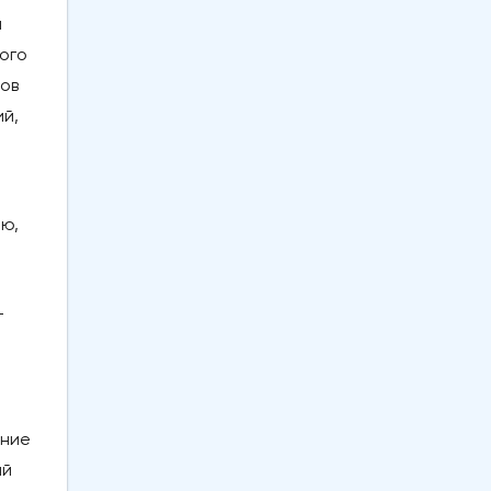
а
ого
ров
й,
ю,
т
ение
ый