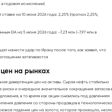
 в годовом исчислении)
тавке на 10 июня 2026 года: 2,25% (прогноз 2,25%;
м EIA на 5 июня 2026 года: -7,23 млн (-7,97 млн ​​в
л нанести удар по Ирану после того, как заявил, что
соглашении затягиваются
цен на рынках
ная дивергенция цен на активы. Сырая нефть стабильно
е риски и очередное значительное сокращение запасов 
ложения, в то время как акции снизились под давлением
иления давления со стороны продавцов в технологическ
резкое падение цен на золото, которое произошло, несм