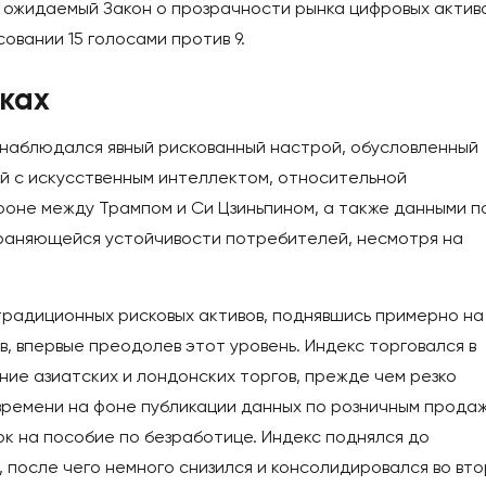
о ожидаемый Закон о прозрачности рынка цифровых актив
совании 15 голосами против 9.
ках
г наблюдался явный рискованный настрой, обусловленный
ой с искусственным интеллектом, относительной
оне между Трампом и Си Цзиньпином, а также данными п
храняющейся устойчивости потребителей, несмотря на
традиционных рисковых активов, поднявшись примерно на
в, впервые преодолев этот уровень. Индекс торговался в
ние азиатских и лондонских торгов, прежде чем резко
 времени на фоне публикации данных по розничным прода
ок на пособие по безработице. Индекс поднялся до
, после чего немного снизился и консолидировался во вт