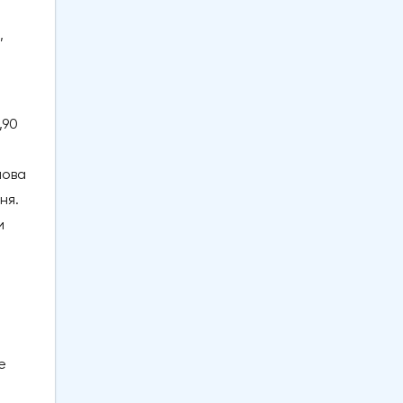
,
,90
нова
ня.
и
е