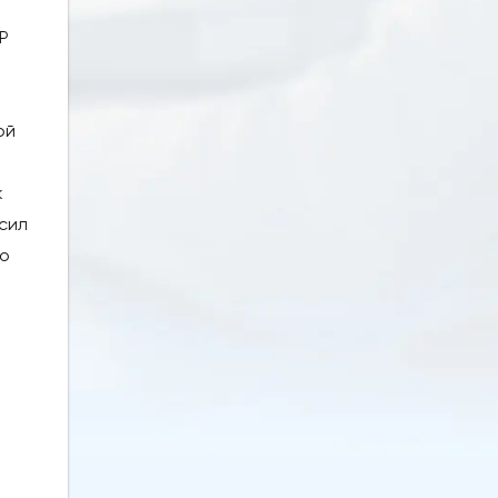
P
ой
к
ысил
 о