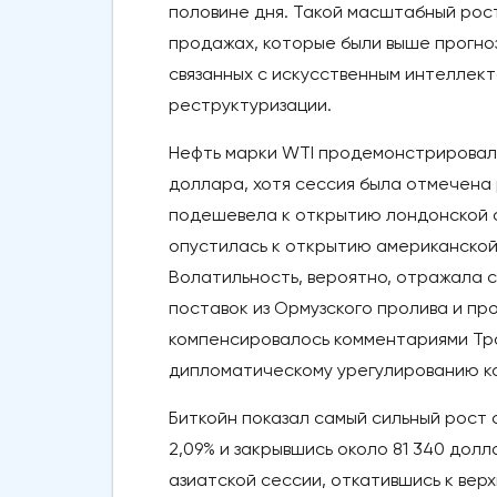
половине дня. Такой масштабный рос
продажах, которые были выше прогноз
связанных с искусственным интеллект
реструктуризации.
Нефть марки WTI продемонстрировала 
доллара, хотя сессия была отмечена 
подешевела к открытию лондонской се
опустилась к открытию американской 
Волатильность, вероятно, отражала
поставок из Ормузского пролива и пр
компенсировалось комментариями Тра
дипломатическому урегулированию к
Биткойн показал самый сильный рост
2,09% и закрывшись около 81 340 дол
азиатской сессии, откатившись к вер