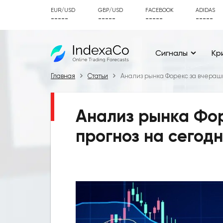
EUR/USD
GBP/USD
FACEBOOK
ADIDAS
-----
-----
-----
-----
Сигналы
Кр
Главная
Статьи
Анализ рынка Форекс за вчерашни
Анализ рынка Фор
прогноз на сегодн