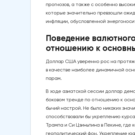
прогнозов, а также с особенно высок
которые значительно превзошли ожида
инфляции, обусловленной энергоноси
Поведение валютного
отношению к основн
Доллар США уверенно рос на протяжен
в качестве наиболее динамичной осн
парам.
В ходе азиатской сессии доллар демо
боковом тренде по отношению к осно
бычий настрой. Не было никаких знач
способствовали бы укреплению курса
Трампа и Си Цзиньпина в Пекине, где
геополитический фон. Укрепление юа