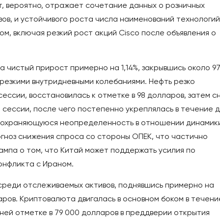
т, вероятно, отражает сочетание данных о розничных
ов, и устойчивого роста числа наименований технологий
ом, включая резкий рост акций Cisco после объявления о
чистый прирост примерно на 1,14%, закрывшись около 97
резкими внутридневными колебаниями. Нефть резко
ссии, восстановилась к отметке в 98 долларов, затем с
сессии, после чего постепенно укреплялась в течение д
 сохраняющуюся неопределенность в отношении динамик
огноз снижения спроса со стороны ОПЕК, что частично
мпа о том, что Китай может поддержать усилия по
онфликта с Ираном.
 среди отслеживаемых активов, поднявшись примерно на
ларов. Криптовалюта двигалась в основном боком в течени
хней отметке в 79 000 долларов в преддверии открытия