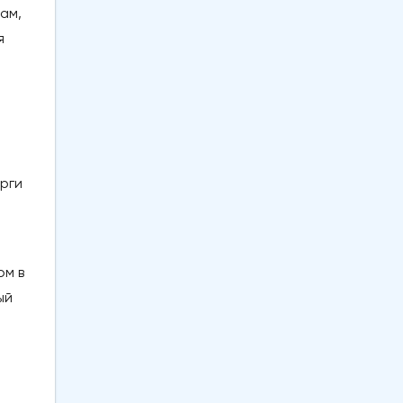
ам,
я
рги
ом в
ый