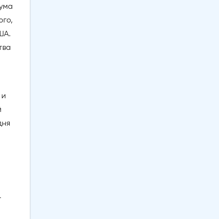
мума
ого,
ША.
тва
 и
й
дня
т