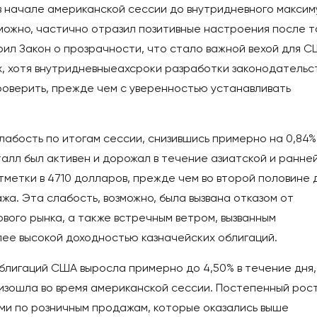
 в начале американской сессии до внутридневного макси
зможно, частично отразил позитивные настроения после т
ил Закон о прозрачности, что стало важной вехой для С
х, хотя внутридневныеахсроки разработки законодательс
роверить, прежде чем с уверенностью устанавливать
абость по итогам сессии, снизившись примерно на 0,84%
алл был активен и дорожал в течение азиатской и ранне
отметки в 4710 долларов, прежде чем во второй половине 
а. Эта слабость, возможно, была вызвана отказом от
вого рынка, а также встречным ветром, вызванным
ее высокой доходностью казначейских облигаций.
блигаций США выросла примерно до 4,50% в течение дня,
изошла во время американской сессии. Постепенный рос
ыми по розничным продажам, которые оказались выше