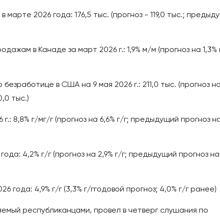
марте 2026 года: 176,5 тыс. (прогноз - 119,0 тыс.; предыд
жам в Канаде за март 2026 г.: 1,9% м/м (прогноз на 1,3% 
безработице в США на 9 мая 2026 г.: 211,0 тыс. (прогноз н
,0 тыс.)
.: 8,8% г/мг/г (прогноз на 6,6% г/г; предыдущий прогноз н
да: 4,2% г/г (прогноз на 2,9% г/г; предыдущий прогноз на
 года: 4,9% г/г (3,3% г/ггодовой прогноз; 4,0% г/г ранее)
яемый республиканцами, провел в четверг слушания по