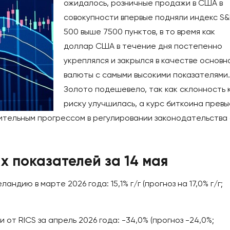
ожидалось, розничные продажи в США в
совокупности впервые подняли индекс S&
500 выше 7500 пунктов, в то время как
доллар США в течение дня постепенно
укреплялся и закрылся в качестве основн
валюты с самыми высокими показателями.
Золото подешевело, так как склонность 
риску улучшилась, а курс биткоина прев
чительным прогрессом в регулировании законодательства
х показателей за 14 мая
ндию в марте 2026 года: 15,1% г/г (прогноз на 17,0% г/г;
 от RICS за апрель 2026 года: -34,0% (прогноз -24,0%;