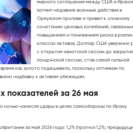
мирного соглашения между США и Ирано
затмил недавние военные действия в
Ормузском проливе и привел к сложному
сочетанию ценовых колебаний, связанных
повышением и понижением риска в разли
классах активов. Доллар США уверенно 
с открытия азиатской сессии до закрыти
лондонской сессии, став самой сильной
 время как золото подешевело, поскольку оптимизм по
внюю надбавку к активам-убежищам.
х показателей за 26 мая
о ночью нанесли удары в целях самообороны по Ирану
обритании за май 2026 года: 1,2% (прогноз 1,2%; предыдущ