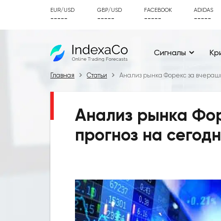
EUR/USD
GBP/USD
FACEBOOK
ADIDAS
-----
-----
-----
-----
Сигналы
Кр
Главная
Статьи
Анализ рынка Форекс за вчерашн
Анализ рынка Фор
прогноз на сегодн