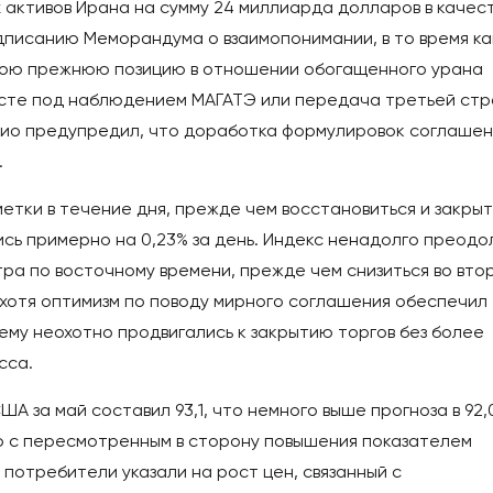
 активов Ирана на сумму 24 миллиарда долларов в качес
дписанию Меморандума о взаимопонимании, в то время ка
свою прежнюю позицию в отношении обогащенного урана
месте под наблюдением МАГАТЭ или передача третьей ст
био предупредил, что доработка формулировок соглашен
.
етки в течение дня, прежде чем восстановиться и закрыт
ись примерно на 0,23% за день. Индекс ненадолго преодо
ра по восточному времени, прежде чем снизиться во вто
, хотя оптимизм по поводу мирного соглашения обеспечил
ему неохотно продвигались к закрытию торгов без более
сса.
А за май составил 93,1, что немного выше прогноза в 92,
ию с пересмотренным в сторону повышения показателем
 потребители указали на рост цен, связанный с