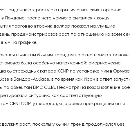
 тенденцию к росту с открытия азиатских торгов во
в Лондоне, после чего немного снизился к концу
ытия торгов во вторник доллар показал наилучшие
 день, продемонстрировав рост по отношению ко всем се
ным на графике.
говался с чистым бычьим трендом по отношению к основн
становка была особенно напряженной: американские
ва быстроходных катера КСИР по установке мин в Ормузс
азе в Бандар-Аббасе, в то время как Иран в ответ запуст
ы по объектам ВМС США. Несмотря на возобновление бое
рпретировали ситуацию как соответствующую
этом CENTCOM утверждал, что рамки прекращения огня
одолжил рост, поскольку бычий тренд продолжался без