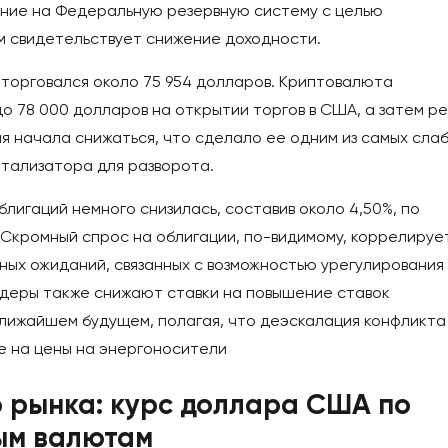
ление на Федеральную резервную систему с целью
м свидетельствует снижение доходности.
и торговался около 75 954 долларов. Криптовалюта
о 78 000 долларов на открытии торгов в США, а затем ре
ня начала снижаться, что сделало ее одним из самых сла
катализатора для разворота.
блигаций немного снизилась, составив около 4,50%, по
 Скромный спрос на облигации, по-видимому, коррелируе
ых ожиданий, связанных с возможностью урегулирования
йдеры также снижают ставки на повышение ставок
лижайшем будущем, полагая, что деэскалация конфликта
е на цены на энергоносители
 рынка: курс доллара США по
ым валютам