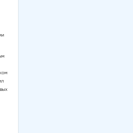
ми
ым
ком
ил
вых