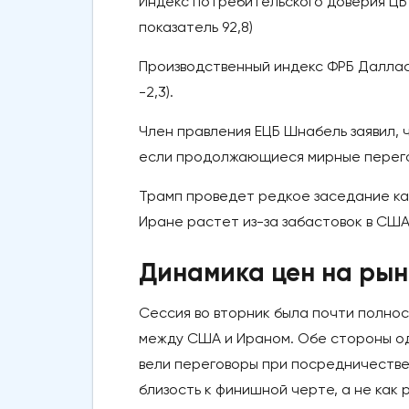
Индекс потребительского доверия ЦБ С
показатель 92,8)
Производственный индекс ФРБ Далласа 
-2,3).
Член правления ЕЦБ Шнабель заявил, 
если продолжающиеся мирные перего
Трамп проведет редкое заседание ка
Иране растет из-за забастовок в СШ
Динамика цен на рын
Сессия во вторник была почти полно
между США и Ираном. Обе стороны од
вели переговоры при посредничестве 
близость к финишной черте, а не как