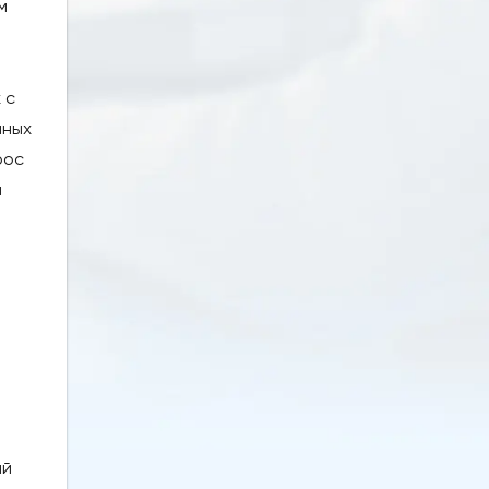
м
 с
чных
рос
я
ий