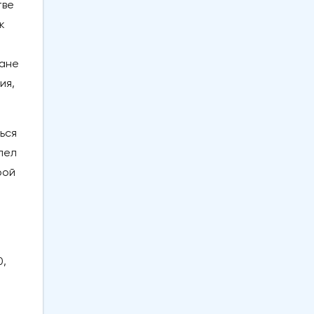
тве
к
ране
ия,
ься
лел
рой
0,