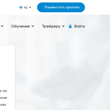
ru
Разместить прогноз
Обучение
Трейдеру
Войти
з-за
ским
нии