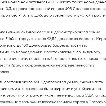
 национальной активности ФРБ Чикаго также неожиданн
за -0,3, а производственный индекс ФРБ Далласа оказалс
 прогноза -1,0, что добавило уверенности в устойчивости
олатильным активом сессии и демонстрировала самые
о 3,14% и торгуясь около 92,52 доллара за баррель. Мир
примерно до 100 долларов за баррель, частично
и на 7% в понедельник. Восстановление, по-видимому,
в течение ночи, нерешенный вопрос о плате за проход ч
ввести Иран, и сохраняющуюся неопределенность в
ивах.
, составив около 4506 долларов за унцию, снизив часть
ежищам, и это движение было широким и устойчивым на
ние, вероятно, отражает укрепление доллара США, а так
связанных с возможным возобновлением торгов в Ормузск