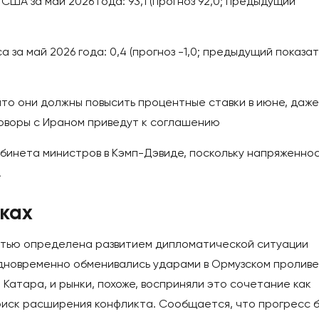
ША за май 2026 года: 93,1 (прогноз 92,0; предыдущий
за май 2026 года: 0,4 (прогноз -1,0; предыдущий показа
что они должны повысить процентные ставки в июне, даже
воры с Ираном приведут к соглашению
бинета министров в Кэмп-Дэвиде, поскольку напряженнос
А
ках
стью определена развитием дипломатической ситуации
новременно обменивались ударами в Ормузском проливе
Катара, и рынки, похоже, восприняли это сочетание как
 риск расширения конфликта. Сообщается, что прогресс 