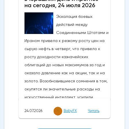
июль 2026 года: 71,1 (71,0 прогноз; 73,0
на сегодня, 24 июля 2026
предыдущий)Новые заказы в
обрабатывающей промышленности США
Эскалация боевых
по данным ISM за июль 2026 года: 56,7
действий между
(55,4 прогноз; 56,0 предыдущий)Занятость
Соединенными Штатами и
в обрабатывающей промышленности
Ираном привела к резкому росту цен на
США по данным ISM за июль 2026 года:
сырую нефть в четверг, что привело к
52,8 (49,8 прогноз; 49,7
росту доходности казначейских
предыдущий)Строительные расходы в
облигаций до новых максимумов за год и
США за июнь 2026 года: -0,1% м/м (0,3% м/
оказало давление как на акции, так и на
м прогноз; 0,1% м/м предыдущий)Динамика
золото. Возобновившиеся сомнения в том,
изменений цен на рынкахВ понедельник
окупятся ли значительные расходы на
тон задавала геополитика. Признаки
искусственный интеллект, усилили
возможной деэскалации между Ираном и
распродажу акций, в то время как доллар
24.07.2026
BabyFX
Читать
США из-за Ормузского пролива привели к
США укрепился, поскольку трейдеры
падению цен на сырую нефть на новой
искали убежища.Анализ экономических