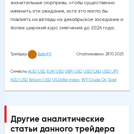
значительные сюрпризы, чтобы существенно
изменить эти ожидания, хотя это могло бы
повлиять на взгляды на декабрьское заседание и
более широкий курс смягчения до 2026 года.
Опубликовано: 28.10.2025
Трейдер
BabyFX
Символы
AUD/USD
,
EUR/USD
,
GBP/USD
,
USD/CAD
,
USD/JPY
,
NZD/USD
,
Bitcoin/USD
,
US Dollar Index
,
WTI Crude Oil
,
Gold
Другие аналитические
статьи данного трейдера