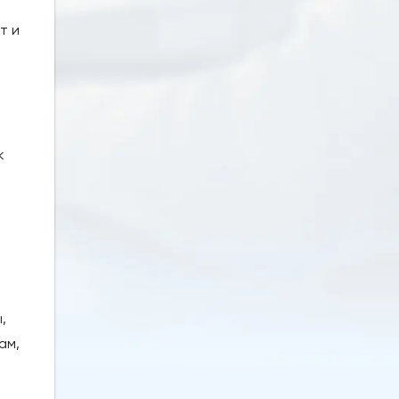
т и
к
,
ам,