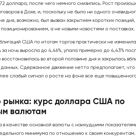
72 доллара, после чего немного снизились. Рост произош
оворов в Дохе, и, поскольку не было ни одного очевидно
е дня, возможно, был вызван закрытием коротких позиций,
позиционированием, а не новыми новостями о поставках.
блигаций США по итогам торгов практически не изменила
 за ночь выросла до 4,46%, упала примерно до 4,43% пос
 восстановилась во второй половине дня и закрылась вбл
и данных. Сдержанное движение нетто предполагает, что
олее слабый сигнал о росте на фоне все еще повышенног
 рынка: курс доллара США по
ым валютам
 в качестве основной валюты с наихудшими показателям
недельного минимума по отношению к своим конкурентам.