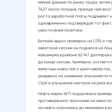
мягкие данные по рынку труда, затем
7427 около полудня, прежде чем восс
роста заработной платы подрывает н
одновременно подтверждая тот факт,
ужесточения политики.
Биткойн вырос примерно на 1,13% и то
азиатской сессии он поднялся на лон
максимума в районе 62 147 долларов 
до конца сессии, примерно соответст
заметных новостей о криптовалютах, 
указывало на снижение опасений по 
США и улучшение настроя на риск в к
Нефть марки WTI подорожала примерно
противоречило прогнозам на азиатск
на нефть опускались до минимума в р