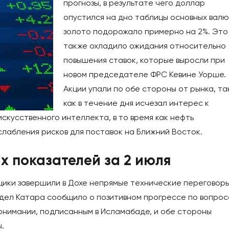
прогнозы, в результате чего доллар
опустился на дно таблицы основных валю
золото подорожало примерно на 2%. Это
также охладило ожидания относительно
повышения ставок, которые выросли при
новом председателе ФРС Кевине Уорше.
Акции упали по обе стороны от рынка, та
как в течение дня исчезал интерес к
скусственного интеллекта, в то время как нефть
слабления рисков для поставок на Ближний Восток.
х показателей за 2 июля
ики завершили в Дохе непрямые технические переговоры
дел Катара сообщило о позитивном прогрессе по вопрос
онимании, подписанным в Исламабаде, и обе стороны
.