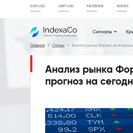
EUR/USD
GBP/USD
FACEBOOK
ADIDAS
-----
-----
-----
-----
Сигналы
Кр
Главная
Статьи
Анализ рынка Форекс за вчерашн
Анализ рынка Фор
прогноз на сегодн