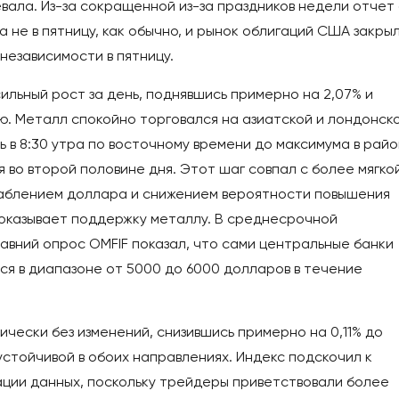
евала. Из-за сокращенной из-за праздников недели отчет
 а не в пятницу, как обычно, и рынок облигаций США закры
независимости в пятницу.
льный рост за день, поднявшись примерно на 2,07% и
ию. Металл спокойно торговался на азиатской и лондонск
ь в 8:30 утра по восточному времени до максимума в рай
я во второй половине дня. Этот шаг совпал с более мягко
лаблением доллара и снижением вероятности повышения
, оказывает поддержку металлу. В среднесрочной
авний опрос OMFIF показал, что сами центральные банки
ся в диапазоне от 5000 до 6000 долларов в течение
ически без изменений, снизившись примерно на 0,11% до
устойчивой в обоих направлениях. Индекс подскочил к
ации данных, поскольку трейдеры приветствовали более