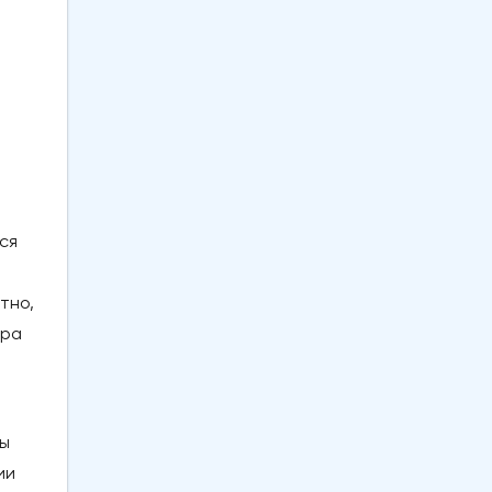
ся
тно,
ара
ны
ии