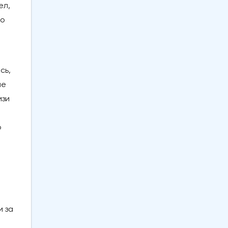
ел,
го
сь,
ле
изи
о
и за