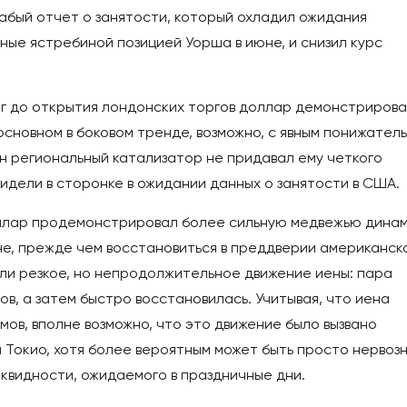
абый отчет о занятости, который охладил ожидания
ные ястребиной позицией Уорша в июне, и снизил курс
ерг до открытия лондонских торгов доллар демонстриров
 основном в боковом тренде, возможно, с явным понижател
ин региональный катализатор не придавал ему четкого
сидели в сторонке в ожидании данных о занятости в США.
оллар продемонстрировал более сильную медвежью дина
не, прежде чем восстановиться в преддверии американск
али резкое, но непродолжительное движение иены: пара
ов, а затем быстро восстановилась. Учитывая, что иена
мов, вполне возможно, что это движение было вызвано
 Токио, хотя более вероятным может быть просто нервоз
квидности, ожидаемого в праздничные дни.