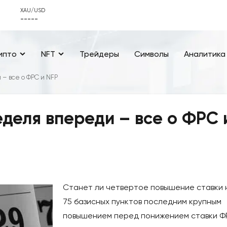
XAU/USD
-----
ипто
NFT
Трейдеры
Символы
Аналитика
– все о ФРС и NFP
деля впереди – все о ФРС 
Станет ли четвертое повышение ставки 
75 базисных пунктов последним крупным
повышением перед понижением ставки Ф