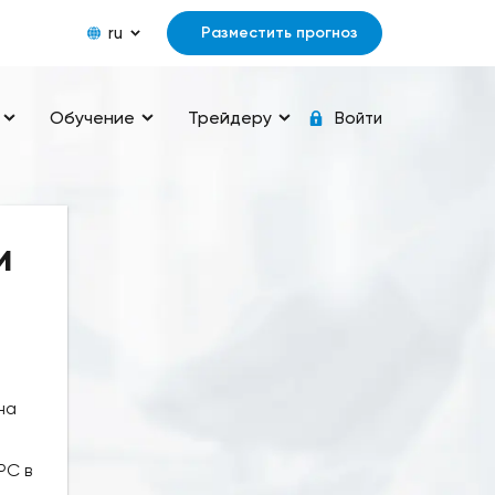
ru
Разместить прогноз
Обучение
Трейдеру
Войти
и
на
РС в