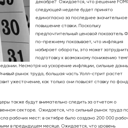
декабре? Ожидается, что решение FOM
следующей неделе будет принято
единогласно за последнее значительное
повышение ставки. Поскольку
предпочтительный ценовой показатель 
по-прежнему показывает, что инфляция
набирает обороты, это может затруднит
подготовку к возможному понижению тем
седании. Несмотря на ускорение инфляции, сильные данн
йчивый рынок труда, большая часть Уолл-стрит растет
овит ужесточение, как только они повысят ставку по фон
ры также будут внимательно следить за отчетом о
твенном секторе. Ожидается, что сильный рынок труда п
ла рабочих мест: в октябре было создано 200 000 рабо
ными в предыдущем месяце. Ожидается, что уровень