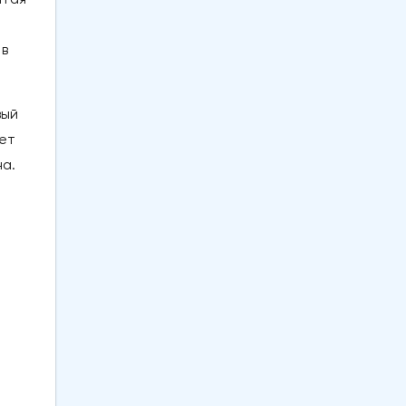
 в
вый
жет
а.