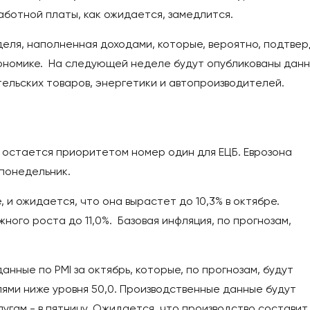
аботной платы, как ожидается, замедлится.
еля, наполненная доходами, которые, вероятно, подтвер
ономике. На следующей неделе будут опубликованы дан
ельских товаров, энергетики и автопроизводителей.
 остается приоритетом номер один для ЕЦБ. Еврозона
 понедельник.
, и ожидается, что она вырастет до 10,3% в октябре.
ого роста до 11,0%. Базовая инфляция, по прогнозам,
нные по PMI за октябрь, которые, по прогнозам, будут
лями ниже уровня 50,0. Производственные данные будут
лугам - в пятницу. Ожидается, что производство составит