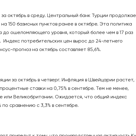
 за октябрь в среду. Центральный банк Турции продолжа
 на 150 базисных пунктов ранее в октябре. Эта политика
ла до ошеломляющего уровня, который более чем в 17 раз
. Индекс потребительских цен вырос до 24-летнего
енсус-прогноз на октябрь составляет 85,6%.
ции за октябрь в четверг. Инфляция в Швейцарии растет,
процентные ставки на 0,75% в сентябре. Тем не менее,
не или Великобритании. Ожидается, что общий индекс
 по сравнению с 3,3% в сентябре.
вот приведут к тому, что производственная активность К