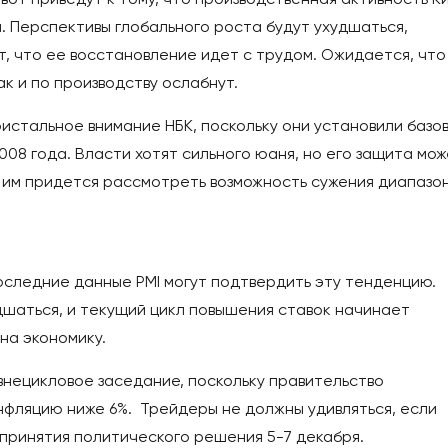
 Перспективы глобального роста будут ухудшаться,
т, что ее восстановление идет с трудом. Ожидается, что
ак и по производству ослабнут.
истальное внимание НБК, поскольку они установили базо
008 года. Власти хотят сильного юаня, но его защита мо
 им придется рассмотреть возможность сужения диапазон
оследние данные PMI могут подтвердить эту тенденцию.
шаться, и текущий цикл повышения ставок начинает
на экономику.
нецикловое заседание, поскольку правительство
нфляцию ниже 6%. Трейдеры не должны удивляться, если
 принятия политического решения 5-7 декабря.