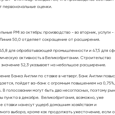
ает первоначальные оценки.
ные PMI за октябрь: производство - во вторник, услуги - 
у. Линия 50,0 отделяет сокращение от расширения.
45,8 для обрабатывающей промышленности и 47,5 для с
омическую активность в Великобритании. Строительство
 значение 52,3 указывает на небольшое расширение.
ние Банка Англии по ставке в четверг. Банк Англии повы
идается, пойдет ва-банк с огромным повышением на 0,75%,
. В голосовании могут быть два несогласных, поэтому ры
 пункта в декабре. Великобритания, возможно, уже
ие ставки нанесут ущерб домашним хозяйствам и
 иного выбора, кроме как продолжать ужесточение, если о