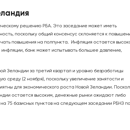
еландия
ическому решению РБА. Это заседание может иметь
ость, поскольку общий консенсус склоняется к повышен
лючать повышения на полпункта. Инфляция остается высоко
 инфляции, банк может испытывать большее давление,
вой Зеландии за третий квартал и уровню безработицы
ю среду (2 ноября), поскольку увеличение занятости и
иятны для экономического роста Новой Зеландии. Поскол
андии остается высоким, денежные рынки ожидают либо
 на 75 базисных пунктов на следующем заседании РБНЗ п