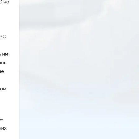
C на
ФРС
ь им
пов
ые
дам
о-
чих