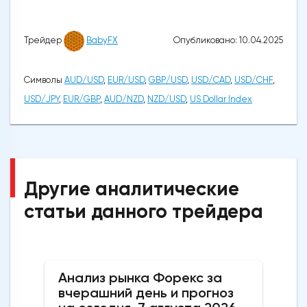
Опубликовано: 10.04.2025
Трейдер
BabyFX
Символы
AUD/USD
,
EUR/USD
,
GBP/USD
,
USD/CAD
,
USD/CHF
,
USD/JPY
,
EUR/GBP
,
AUD/NZD
,
NZD/USD
,
US Dollar Index
Другие аналитические
статьи данного трейдера
Анализ рынка Форекс за
вчерашний день и прогноз