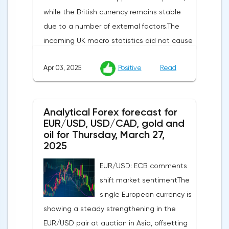
while the British currency remains stable
due to a number of external factors.The
incoming UK macro statistics did not cause
a pronounced reaction from market
Apr 03, 2025
Positive
Read
participants. According to Nationwide
Building Society, housing prices remained
unchanged month-on-month in March,
Analytical Forex forecast for
despite a projected 0.2% increase and an
EUR/USD, USD/CAD, gold and
annual rate of 3.9%. Traders are focusing on
oil for Thursday, March 27,
the publication of final data on business
2025
activity indices: in the services sector, the
EUR/USD: ECB comments
indicator is expected to rise from 51.0 to
shift market sentimentThe
53.2 points, and the composite index from
single European currency is
50.5 to 52.0 points, which may reflect a
showing a steady strengthening in the
recovery in business confidence.Meanwhile,
EUR/USD pair at auction in Asia, offsetting
the US dollar index (USDX) continues to